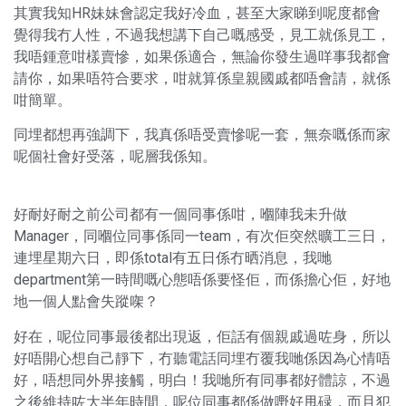
其實我知HR妹妹會認定我好冷血，甚至大家睇到呢度都會
覺得我冇人性，不過我想講下自己嘅感受，見工就係見工，
我唔鍾意咁樣賣慘，如果係適合，無論你發生過咩事我都會
請你，如果唔符合要求，咁就算係皇親國戚都唔會請，就係
咁簡單。
同埋都想再強調下，我真係唔受賣慘呢一套，無奈嘅係而家
呢個社會好受落，呢層我係知。
好耐好耐之前公司都有一個同事係咁，嗰陣我未升做
Manager，同嗰位同事係同一team，有次佢突然曠工三日，
連埋星期六日，即係total有五日係冇晒消息，我哋
department第一時間嘅心態唔係要怪佢，而係擔心佢，好地
地一個人點會失蹤㗎？
好在，呢位同事最後都出現返，佢話有個親戚過咗身，所以
好唔開心想自己靜下，冇聽電話同埋冇覆我哋係因為心情唔
好，唔想同外界接觸，明白！我哋所有同事都好體諒，不過
之後維持咗大半年時間，呢位同事都係做嘢好甩碌，而且犯