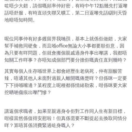
咗唔少大錯，請假嘅頻率仲好密，有時中午12點幾先打返嚟
話唔舒服，有時直頭失聯又曠工，第二日返嚟先話瞓到天昏
地暗唔知時間。
呢位同事仲有好多鑊留畀我哋孭，基本上就係佢做錯，大家
幫手補救同硬食，而且喺office無論大小事都要順佢意，因
為只要有咩問題，佢就會搬個親戚過身件事出嚟講，我都唔
知關工作咩事？亦唔知成個部門要分擔佢嘅責任直到幾時？
其實每個人生存喺世界上都會經歷生老病死，仲有甜酸苦
辣，唔通其他人未面對過親人離開嘅痛楚咩？但係咪一定要
下下掛喺嘴邊？某程度上呢種都係情緒勒索，咁係咪要大家
挖晒啲傷痕出嚟鬥慘？
講返個求職者，如果至親過身令佢對工作同人生有新目標，
咁樣當然係值得安慰啦！但真係需要不斷提起去換取同情分
咩？算唔算係消費緊過咗身嘅人？