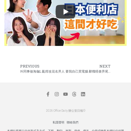
PREVIOUS
NEXT
叫同事做海龜L 亂咁改花名畀人
要我自己買電腦 辭職唔會畀尾數
2026 Office Daily 辦公室日報©
私隱聲明
聯絡我們
本網站嚴禁以任何形式及方式，下載、翻印、複製、發佈、傳送、分發或轉售本網站任何圖