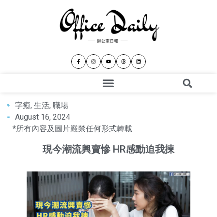
字癒
,
生活
,
職場
August 16, 2024
*所有內容及圖片嚴禁任何形式轉載
現今潮流興賣慘 HR感動迫我揀