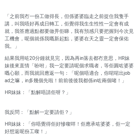
「之前我冇一份工做得長，但係婆婆臨走之前捉住我隻手
講，叫我唔好再成日轉工，佢覺得我生生性性一定會有成
就，我答應過點都要做畀佢睇，我有預感只要把握到今次見
工機會，呢個就係我嘅新起點，婆婆在天之靈一定會保佑
我。」
結果我用咗20分鐘就見完，因為再in落去都冇意思，HR妹
妹後來直情「吩咐」我一定要請呢個求職者，等佢圓咗婆婆
嘅心願，而我就回應返一句：「呢個唔適合，你啱啱出job
ad之嘛，in多幾個先啦！前前後後我都係in咗兩個啫！」
HR妹妹：「點解唔請佢呀？」
我反問：「點解一定要請佢？」
HR妹妹：「你唔覺得佢好慘㗎咩！佢應承咗婆婆，佢一定
好想返呢份工㗎！」