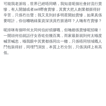
可能我老派啦，世界已經唔同晒，我知道呢個社會好流行賣
慘，有人開舖或者sell嘢會賣慘，其實大把人創業都捱得好
辛苦，只係冇出聲；我又見到好多明星開始賣慘，如果真係
要咁計，你估嗰啲綠葉資深演員冇捱過咩？人哋有冇賣慘？
呢排咪有個咩何太同何伯好煩膠嘅，佢哋都係賣慘呢招㗎！
一開頭何伯就話仔女吞咗佢幾百萬，而家最新就到何太喺度
喊苦喊忽，喺我眼中其實都係同出一轍，只係唔同領域嘅人
鬥包裝得好，同埋鬥演技，本質上冇分別，只係演繹上有高
低。