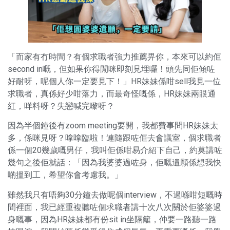
「而家有冇時間？有個求職者強力推薦畀你，本來可以約佢
second in嘅，但如果你得閒咪即刻見埋囉！頭先同佢傾咗
好耐呀，呢個人你一定要見下！」HR妹妹係咁sell我見一位
求職者，真係好少咁落力，而最奇怪嘅係，HR妹妹兩眼通
紅，咩料呀？失戀喊完嚟呀？
因為半個鐘後有zoom meeting要開，我都費事問HR妹妹太
多，係咪見呀？嗱嗱臨啦！連隨跟咗佢去會議室，個求職者
係一個20幾歲嘅男仔，我叫佢係咁易介紹下自己，約莫講咗
幾句之後佢就話：「因為我婆婆過咗身，佢嘅遺願係想我快
啲搵到工，希望你會考慮我。」
雖然我只有唔夠30分鐘去做呢個interview，不過喺咁短嘅時
間裡面，我已經重複聽咗個求職者講十次八次關於佢婆婆過
身嘅事，因為HR妹妹都有份sit in坐隔籬，仲要一路聽一路