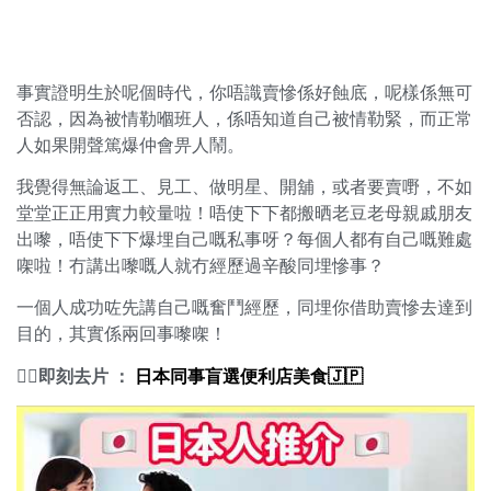
事實證明生於呢個時代，你唔識賣慘係好蝕底，呢樣係無可
否認，因為被情勒嗰班人，係唔知道自己被情勒緊，而正常
人如果開聲篤爆仲會畀人鬧。
我覺得無論返工、見工、做明星、開舖，或者要賣嘢，不如
堂堂正正用實力較量啦！唔使下下都搬晒老豆老母親戚朋友
出嚟，唔使下下爆埋自己嘅私事呀？每個人都有自己嘅難處
㗎啦！冇講出嚟嘅人就冇經歷過辛酸同埋慘事？
一個人成功咗先講自己嘅奮鬥經歷，同埋你借助賣慘去達到
目的，其實係兩回事嚟㗎！
👇🏻
即刻去片 ：
日本同事盲選便利店美食🇯🇵