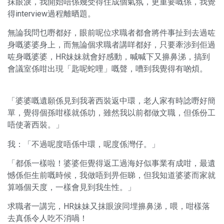
抹眼淚，我開始唔係幾受得住成個氣氛，更重要嘅係，我覺
得interview過程離晒題。
無論我問乜嘢都好，眼前呢位求職者都會將件事扯到去過咗
身嘅婆婆身上，而無論個求職者講咩都好，只要牽涉到佢過
咗身嘅婆婆，HR妹妹就會好感動，喊喊下又擤鼻涕，搞到
會議室係咁出現「匙呢蛇哩」嘅聲，嘈到我覺得有啲煩。
「婆婆嘅遺願係見到我著西裝返中環，老人家有時諗嘢好簡
單，覺得個孫咁樣就係叻，雖然我以前都做文職，但係份工
唔使著西裝。」
我：「不過呢度唔係中環，呢度係灣仔。」
「都係一樣啦！婆婆佢覺得返工過海好似事業有成咁，最遺
憾係佢生前嘅時候，我做唔到畀佢睇，但我知道婆婆而家就
算喺個天度，一樣會見到我生性。」
求職者一講完，HR妹妹又抹眼淚同埋擤鼻涕，喂，咁樣落
去真係令人吃不消喎！