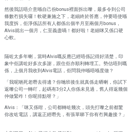
然後我話唔介意喺自己份bonus裡面拆出嚟，最多令到公司
條數冇損失囉！軟硬兼施之下，老細終於答應，仲要唔使喺
我度拆，佢淨係話所有人都係出個半月至兩個月bonus，
Alvis就出一個月，仁至義盡喎！都好啦！老細咪又係口硬
心軟。
隔咗太多年喇，當時Alvis嘅反應已經唔係記得好清楚，印
象中佢講咗好多次多謝，跟住佢亦順利轉埋工。勢估唔到嘅
係，上個月我收到Alvis電話，佢問我仲喺唔喺度做？
「我呢啲死老嘢去得邊？你哋班後生就真係走晒喇，你試下
返嚟公司一轉吖，起碼有3分2人你係未見過，舊人得返幾個
仲做緊咋！你呢排點呀？」
Alvis：「咪又係咁，公司都轉咗幾次，頭先打嚟之前都驚
你改咗電話，講返正經嘢先，有張單睇下你有冇興趣接？」