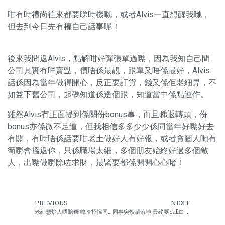
咁有時禮尚往來都要睇時機嘅，或者Alvis一直想醒我哋，
但去到今日先有權自己話事呢！
後來我問返Alvis，點解咁好彈張單過嚟，因為我知自己間
公司其實冇咩賣點，價唔係最靚，跟單又唔係最好，Alvis
話係因為當年做得開心，反正要訂貨，錢又係佢老細畀，不
如益下舊公司，起碼知道係邊個跟，知道當中係點運作。
雖然Alvis冇正面提到係關份bonus事，而且睇返轉頭，份
bonus亦係微不足道，但我相信多多少少係同當年好嚟好去
有關，有時唔係話要咁老土做好人有好報，或者貪圖人哋有
筍嘢會搵返你，只係職場太細，多個朋友始終好過多個敵
人，出嚟做嘢除咗求財，最緊要都係開開心心啫！
PREVIOUS
NEXT
老細想炒人唔賠錢 嗱喳招搵同事出面
同事突然瞓落地 最終要call白車嚟