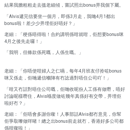
結果我膽粗粗走去搵老細傾，嘗試照出bonus畀我個下屬。
「Alvis遞完信要坐一個月，即係3月走，我哋4月1都出
bonus啦！差少少畀埋佢好唔好？」
老細：「梗係唔得啦！合約講明係咁就咁，佢想要bonus咪
4月之後先走囉！」
「我明，但條款係死嘅，人係生嘅。」
老細：「你唔使咁婦人之仁喎，每年4月班友仔拎咗bonus
咪又係走，佢哋遞信嗰陣有冇諗過對唔住公司吖！」
「咁又冇話對唔住公司嘅，佢哋收呢份人工係有做嘢，唔好
討論呢樣嘢住，Alvis喺度做咗幾年真係好有交帶，畀埋佢
啦好冇？」
老細：「佢唔會多謝你㗎！人事部話Alvis都冇意見，你幫
佢爭取嚟做咩啫！總之出bonus前走就冇，香港好多公司都
係咁㗎啦！」