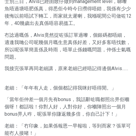
士別三日，Alvis已經由散仔做到management level，睇嚟
魚唔過塘唔肥係真，得悉佢今時今日撈得唔錯，我係有少少
後悔以前唔試下轉工，而家就太遲喇，我喺呢間公司做咗12
年，40幾歲出去真係唔容易搵工。
冇諗過嘅係，Alvis竟然掟咗張訂單過嚟，個銀碼都唔細，
適逢我哋公司呢幾個月嘅生意真係好差，又好多客唔找數，
所以呢張單簡直係及時雨，唔單止係錢嘅問題，仲係士氣嘅
問題。
我接完張單再同老細講，原來老細已經唔記得邊個Alvis……
老細：「年年有人走，個個都記得我咪好唔得閒。」
「當年佢仲差一個月先有bonus，我話辭咗職都照出畀佢嗰
個呀！都話啦！你對人好，人對你好，你嗰陣照出一個月
bonus畀人咋，呢張單你賺返幾多倍，你自己計下！」
老細：「冇印象，如果係報恩一早報啦，等到而家？張單可
能冇人接啫！」