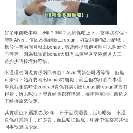
好多年前嘅事喇，8年？9年？大約係咁上下。當年我有個下
屬叫Alvis，佢因為搵到新工resign，好記得佢係2月辭職，
鑑於仲有兩個月就出bonus，我曾經提議佢可唔可以叫新公
司等等，因為我知道bonus大概有成個半月至兩個月人工，
差少少唔拎埋好可惜。
不過理想同現實係兩回事啦！Alvis間新公司唔等得，佢無
可奈何下始終要喺出bonus前離職，而且佢亦好明白事理，
畢竟我哋當時張contract真係有講明出bonus前resign就會冇
得拎，所以呢位下屬直頭嘈都冇嘈過，權衡輕重同埋前途之
下維持原來決定。
其實呢位下屬跟咗我3年，日子話長唔長，話短唔短，不過
真係好幫到手，好盡責，而且唔怕蝕底，印象中佢都幫其他
同事執過唔少屎。