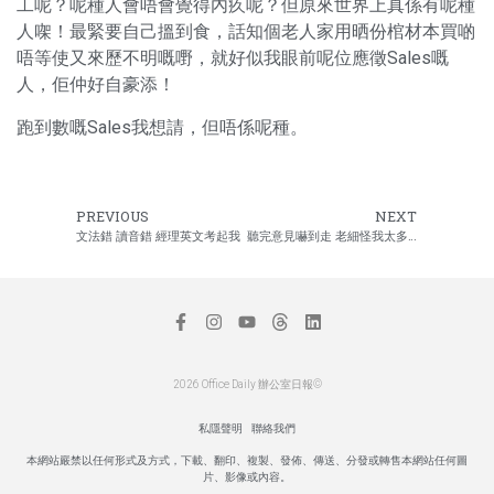
工呢？呢種人會唔會覺得內疚呢？但原來世界上真係有呢種
人㗎！最緊要自己搵到食，話知個老人家用晒份棺材本買啲
唔等使又來歷不明嘅嘢，就好似我眼前呢位應徵Sales嘅
人，佢仲好自豪添！
跑到數嘅Sales我想請，但唔係呢種。
PREVIOUS
NEXT
文法錯 讀音錯 經理英文考起我
聽完意見嚇到走 老細怪我太多口
2026 Office Daily 辦公室日報©
私隱聲明
聯絡我們
本網站嚴禁以任何形式及方式，下載、翻印、複製、發佈、傳送、分發或轉售本網站任何圖
片、影像或內容。