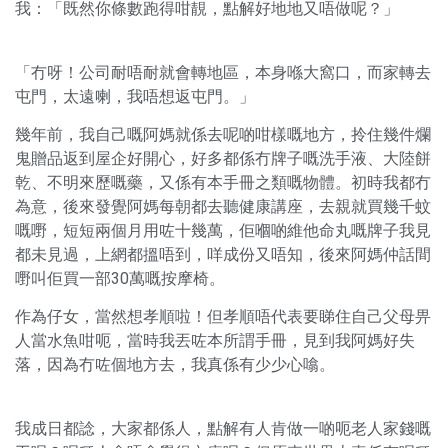
我：「既然你條數跑得咁靚，點解好地地又唔做呢？」
「冇呀！公司耐唔耐就會轉地區，本身喺大窩口，而家轉去
屯門，太遠喇，我唔想返屯門。」
幾年前，我自己嘅阿媽就係去呢啲咁樣嘅地方，拎住幾件爛
鬼贈品返到屋企好開心，好多都係冇牌子嘅洗手液、大陸餅
乾、不明來歷嘅藥，又係有本手冊之類嘅物體。初時我都冇
為意，後來發覺阿媽每朝都去聽健康講座，去親就買幾千蚊
嘅嘢，短短兩個月用咗十幾萬，佢嗰啲維他命丸嘅牌子我見
都未見過，上網都搵唔到，咩成份又唔知，後來阿媽仲話間
嘢叫佢買一部30萬嘅按摩椅。
作為仔女，當然想孝順啦！但孝順唔代表要睇住自己父母畀
人當水魚咁呃，當時我丟咗本所謂手冊，見到我阿媽好失
落，因為冇咗個地方去，我真係有少少心噏。
我成日都諗，大家都係人，點解有人肯做一啲呃老人家錢嘅