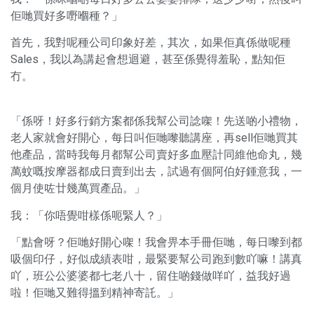
佢哋買好多嘢嗰種？」
首先，我對呢種公司印象好差，其次，如果佢真係做呢種
Sales，我以為講起會想迴避，甚至係覺得羞恥，點知佢
冇。
「係呀！好多行銷方案都係我幫公司諗㗎！先送啲小禮物，
老人家就會好開心，每日叫佢哋嚟聽講座，再sell佢哋買其
他產品，當時我每月都幫公司賣好多血壓計同維他命丸，幾
萬蚊嘅按摩器都成日賣到出去，試過有個阿伯好鍾意我，一
個月使咗廿幾萬買產品。」
我：「你唔覺咁樣係呃緊人？」
「點會呀？佢哋好開心㗎！我會畀本手冊佢哋，每日嚟到都
吸個印仔，好似成績表咁，最緊要幫公司跑到數吖嘛！講真
吖，班公公婆婆都七老八十，留住啲錢做咩吖，益我好過
啦！佢哋又難得搵到精神寄託。」