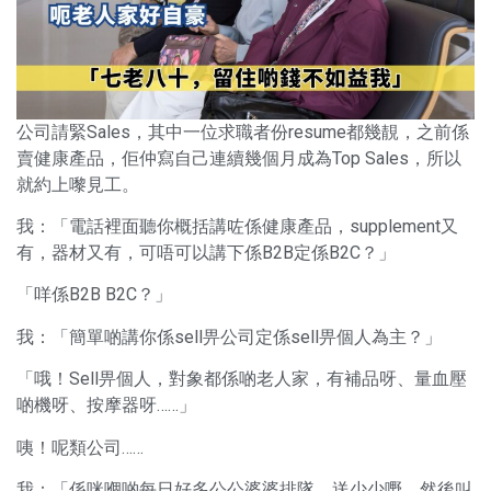
公司請緊Sales，其中一位求職者份resume都幾靚，之前係
賣健康產品，佢仲寫自己連續幾個月成為Top Sales，所以
就約上嚟見工。
我：「電話裡面聽你概括講咗係健康產品，supplement又
有，器材又有，可唔可以講下係B2B定係B2C？」
「咩係B2B B2C？」
我：「簡單啲講你係sell畀公司定係sell畀個人為主？」
「哦！Sell畀個人，對象都係啲老人家，有補品呀、量血壓
啲機呀、按摩器呀……」
咦！呢類公司……
我：「係咪嗰啲每日好多公公婆婆排隊，送少少嘢，然後叫