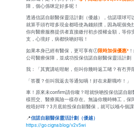
障，個心係咪定好多呢！
透過信諾自願醫保靈活計劃（優越），信諾環球可以
就算手頭冇咁多現金都唔使為錢頻撲，因為呢個免
你向醫療服務提供者直接繳付初步授權金額，等你
支，心境好，病都快啲好啦！
如果本身已經有醫保，更可享有🕖
限時加保優惠³
！
公司醫療保障，並成功投保信諾自願醫保靈活計劃
我：「其實講咗咁耐，佢叫你幾時返工啫？有冇畀
「答覆？佢叫我返去等通知喎！好在未辭職咋！」
車！原來未confirm請你㗎？咁就快啲投保信諾
樣照交、醫療風險一樣存在。無論你幾時轉工，保
稅唔好咩？3月底前投保自願醫保，就可以喺今個
📍
信諾自願醫保靈活計劃（優越）
https://go.cigna.blog/v2v5wi