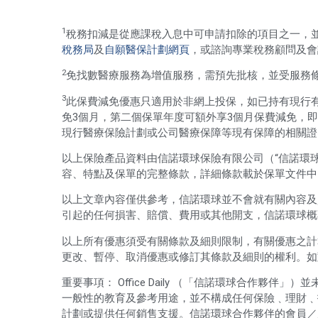
1
稅務扣減是從應課稅入息中可申請扣除的項目之一，
稅務局
及
自願醫保計劃網頁
，或諮詢專業稅務顧問及會
2
免找數醫療服務為增值服務，需預先批核，並受服務
3
此保費減免優惠只適用於非網上投保，如已持有現行
免3個月，第二個保單年度可額外享3個月保費減免，
現行醫療保險計劃或公司醫療保障等現有保障的相關證
以上保險產品資料由信諾環球保險有限公司（“信諾環
容、特點及保單的完整條款，詳細條款載於保單文件中
以上文章內容僅供參考，信諾環球並不會就有關內容及
引起的任何損害、賠償、費用或其他開支，信諾環球概
以上所有優惠須受有關條款及細則限制，有關優惠之計
更改、暫停、取消優惠或修訂其條款及細則的權利。如
重要事項： Office Daily （「信諾環球合作夥
一般性的教育及參考用途，並不構成任何保險﹑理財﹑
計劃或提供任何銷售支援。信諾環球合作夥伴的會員／