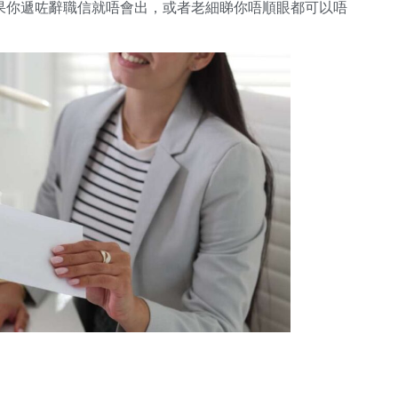
果你遞咗辭職信就唔會出，或者老細睇你唔順眼都可以唔
」