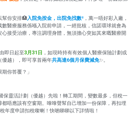
幫你安排🏥
入院免按金，出院免找數²
，萬一唔好彩入廠，
找數醫療服務係喺入院前申請，一經批核，信諾環球就會為
安心接受治療，專注調理身體，無須擔心突如其來嘅醫療開
由即日起至
3月31日
，如現時持有有效個人醫療保險計劃或
（優越），即可享首兩年
共高達6個月保費減免
✨。
限期你答覆？」
自願醫保靈活計劃（優越）先啦！轉工期間，變數最多，但稅一
障都唔應該有空窗期。嗱嗱聲幫自己增加一份保障，再扣埋
課稅年度申請扣稅㗎喇！快啲睇睇以下詳情啦！