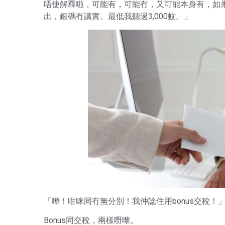
唔使解釋啦，可能有，可能冇，又可能本身有，如
出，銀碼冇講實。最低我聽過3,000蚊。」
「嘩！咁咪同冇無分別！我仲諗住用bonus交稅！
Bonus同交稅，兩樣嘢嚟。