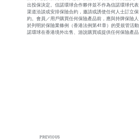
出投保決定。信諾環球合作夥伴並不作為信諾環球代表
渠道洽談或安排保險合約，邀請或誘使任何人士訂立保
約。會員／用戶購買任何保險產品前，應與持牌保險人
於列明於保險業條例（香港法例第41章）的受規管活
諾環球在香港境外出售、游說購買或提供任何保險產品
PREVIOUS