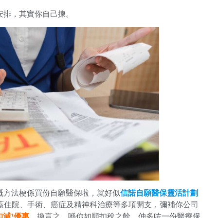
稅安排，其實你自己揀。
嘅方法梗係買份自願醫保啦，就好似
信諾自願醫保靈活計劃
蓋住院、手術、癌症及精神科治療等多項開支，彌補你公司
扣減¹優惠
，換言之，喺你如願扣稅之餘，仲多咗一份醫療保