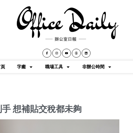
首頁
字癒
職場工具
非辦公時間
唔到手 想補貼交稅都未夠