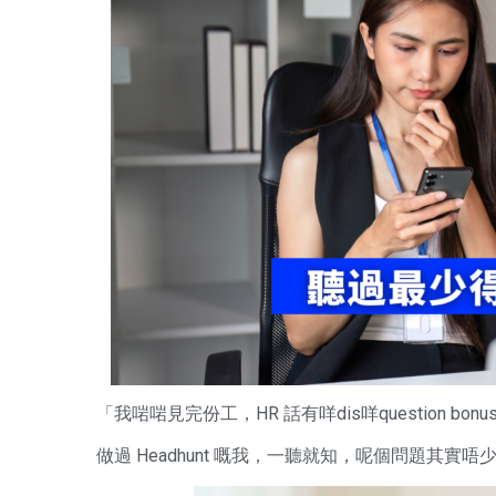
「我啱啱見完份工，HR 話有咩dis咩question b
做過 Headhunt 嘅我，一聽就知，呢個問題其實