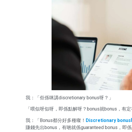
我：「佢係咪講discretionary bonus呀？」
「喂似呀似呀，即係點解呀？bonus就bonus，有
我：「Bonus都分好多種㗎！
Discretionary b
賺錢先出bonus，有啲就係guaranteed bo