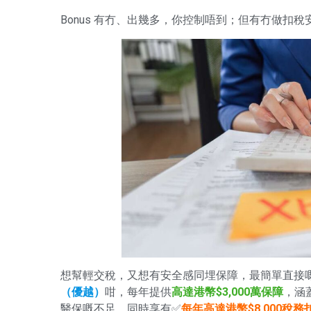
Bonus 有冇、出幾多，你控制唔到；但有冇做扣
想幫輕交稅，又想有安全感同埋保障，最簡單直接
（優越）
咁，每年提供
高達港幣$3,000萬保障
，涵
醫保嘅不足，同時享有✅
每年高達港幣$8,000稅務