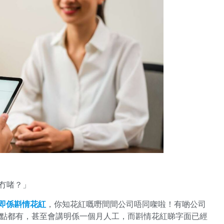
定冇啫？」
onus即係斟情花紅
，你知花紅嘅嘢間間公司唔同㗎啦！有啲公司
nus，即係點都有，甚至會講明係一個月人工，而斟情花紅睇字面已經