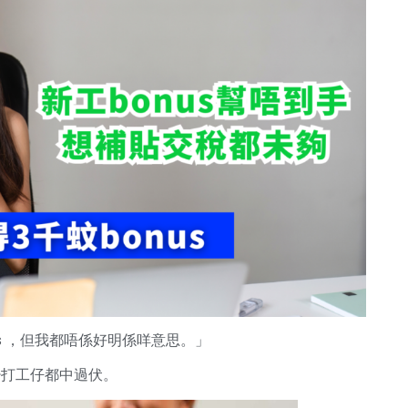
onus ，但我都唔係好明係咩意思。」
唔少打工仔都中過伏。