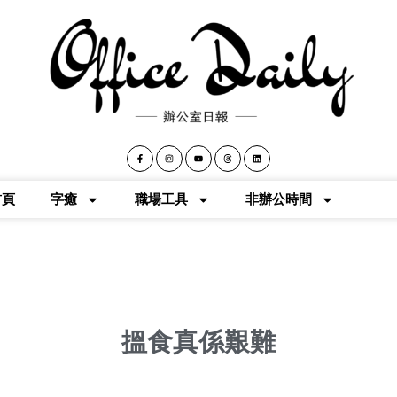
首頁
字癒
職場工具
非辦公時間
搵食真係艱難