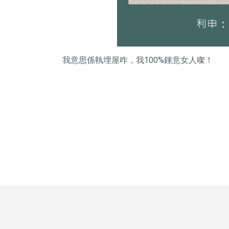
我意思係執埋屋咋，我100%鍾意女人㗎！