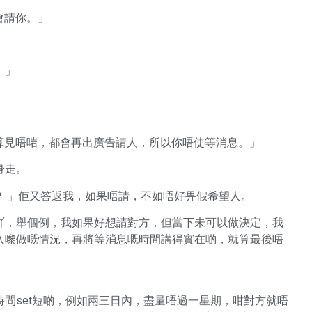
唔會請你。」
！」
，但就算見唔啱，都會再出廣告請人，所以你唔使等消息。」
身走。
得滯呀？ 」佢又答返我，如果唔請，不如唔好畀假希望人。
吖，舉個例，我如果好想請對方，但當下未可以做決定，我
之後入嚟做嘅情況，再將等消息嘅時間講得實在啲，就算最後唔
間set短啲，例如兩三日內，盡量唔過一星期，咁對方就唔