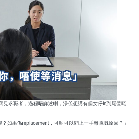
同我一齊見求職者，過程唔詳述喇，淨係想講有個女仔in到尾聲嘅
定係新㗎？如果係replacement，可唔可以問上一手離職嘅原因？」