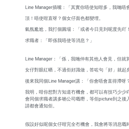
Line Manager插嘴：「其實你唔使知咁多，我哋
頂！唔使咁直呀？個女仔面色都變埋。
氣氛尷尬，我打個圓場：「或者今日見到呢度先吖
求職者：「即係我唔使等消息？」
Line Manager：「係，我哋仲有其他人會見
女仔對眼紅晒，不過佢好識做，答咗句「好」就起
後來我同個Line Manager講：「你會唔會直
我明，咁你想對方知道冇機會，都可以有技巧少少
會同個求職者講多啲公司嘅嘢，等佢picture到
請都會通知佢。
假設好似呢個女仔咁完全冇機會，我會將等消息嘅時