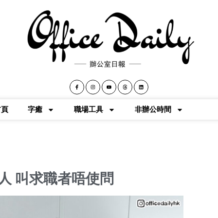
首頁
字癒
職場工具
非辦公時間
人 叫求職者唔使問