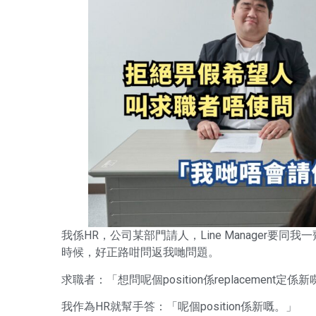
我係HR，公司某部門請人，Line Manager要
時候，好正路咁問返我哋問題。
求職者：「想問呢個position係replacement
我作為HR就幫手答：「呢個position係新嘅。」