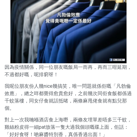
因為疫情關係，同一位朋友嘅飯局一而再，再而三咁延期，
不過都好嘅，呢排窮呀！
我呢位朋友份人幾nice幾搞笑，唯一問題就係佢嘅「凡勃倫
效應」，總之咩都覺得愈貴愈好，之前幾次同佢食飯都係過
千蚊落樓，同女仔食就話抵啫，兩條麻甩佬食就有點兒那
個。
對上一次我哋喺酒店食上海嘢，兩條友埋單差唔多三千蚊，
雞絲粉皮得一細pat放落一隻大過我個頭嘅碟上面，佢話：
「好好食呀！啲麻醬特別香，真係香過出面！」