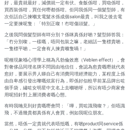
好，最貴就最好，減價就一定有伏。食飯係咁，買喼係咁，
買西裝係咁，買任何嘢都係咁。佢同我係同一個髮型師，有
次佢話自己揀嗰支電髮水係成個salon最貴，叫我之後去電
一定要揀呢隻：「特別正㗎！冇咁傷頭髮。」
之後我問個髮型師有咩分別？係咪真係好啲？髮型師答我：
「冇分別㗎，一樣嘅，唔同包裝之嘛，老細話一隻標貴啲，
一隻標平啲，一定會有人揀貴嗰隻喎！」
呢種現象喺心理學上稱為凡勃倫效應（Veblen effect），會
對奢侈品同埋名牌不問因由地信任，會認為愈貴嘅嘢就代表
愈好，要展示畀人睇自己有消費同埋經濟能力，某程度上係
由自卑感引發出嚟嘅炫富行為，即係好似較早前某品牌出咗
個手袋，繡咗女明星中文名上去嗰啲呀，所以有唔少商家會
用呢招針對上層消費者嘅心態。
有時我哋見到好貴嘅嘢會問：「嘩，買咗識飛㗎？」佢唔識
飛，不過幾貴都真係有人會買，例如我呢位朋友。
當然，唔係一定貴就代表唔抵嘅，有啲product同service係