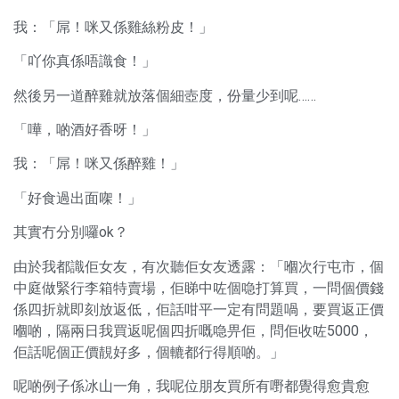
我：「屌！咪又係雞絲粉皮！」
「吖你真係唔識食！」
然後另一道醉雞就放落個細壺度，份量少到呢……
「嘩，啲酒好香呀！」
我：「屌！咪又係醉雞！」
「好食過出面㗎！」
其實冇分別囉ok？
由於我都識佢女友，有次聽佢女友透露：「嗰次行屯市，個
中庭做緊行李箱特賣場，佢睇中咗個喼打算買，一問個價錢
係四折就即刻放返低，佢話咁平一定有問題喎，要買返正價
嗰啲，隔兩日我買返呢個四折嘅喼畀佢，問佢收咗5000，
佢話呢個正價靚好多，個轆都行得順啲。」
呢啲例子係冰山一角，我呢位朋友買所有嘢都覺得愈貴愈