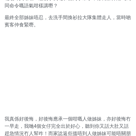
同命令嘅語氣咁樣講嘢？
最終全部姊妹唔忍，去洗手間換衫拉大隊集體走人，當時啲
賓客仲食緊嘢。
我真係好後悔，好後悔應承一個咁嘅人做姊妹，亦好後悔冇
一早走，我哋4個女仔完全出於好心，聽到你又話大肚又話
趕急情況冇人幫咋！而家諗返佢搵唔到人做姊妹可能唔關朋