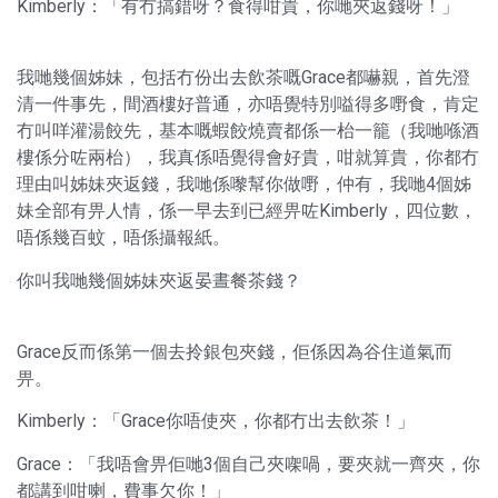
Kimberly：「有冇搞錯呀？食得咁貴，你哋夾返錢呀！」
我哋幾個姊妹，包括冇份出去飲茶嘅Grace都嚇親，首先澄
清一件事先，間酒樓好普通，亦唔覺特別嗌得多嘢食，肯定
冇叫咩灌湯餃先，基本嘅蝦餃燒賣都係一枱一籠（我哋喺酒
樓係分咗兩枱），我真係唔覺得會好貴，咁就算貴，你都冇
理由叫姊妹夾返錢，我哋係嚟幫你做嘢，仲有，我哋4個姊
妹全部有畀人情，係一早去到已經畀咗Kimberly，四位數，
唔係幾百蚊，唔係攝報紙。
你叫我哋幾個姊妹夾返晏晝餐茶錢？
Grace反而係第一個去拎銀包夾錢，佢係因為谷住道氣而
畀。
Kimberly：「Grace你唔使夾，你都冇出去飲茶！」
Grace：「我唔會畀佢哋3個自己夾㗎喎，要夾就一齊夾，你
都講到咁喇，費事欠你！」