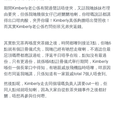
期間Kimberly老公係有開過聲話唔使夾，又話我哋姊妹冇理
由要夾，但係我哋幾個女仔已經嬲嬲地喇，你咁嘅說話都講
得出口咁肉酸，夾畀你囉！Kimberly真係夠膽唔出聲照收！
而其實Kimberly老公係冇問佢班兄弟夾返錢。
其實飲完茶再喺度夾茶錢之後，時間都嚟到接近3點，佢哋6
點就有個註冊儀式先，我哋已經有啲想走㗎喇，不過諗住最
惡頂嘅嘢都應該過咗，淨返半日唔爭在啦，點知沒有最過
份，只有更過份，就係喺6點註冊儀式舉行期間，Kimberly
喺佢一個長輩口中得知，有啲親戚放飛機臨時唔嚟，咩原因
佢冇同返我哋講，只係知道有一家親戚total 7個人唔會到。
然後點呢，Kimberly走去同個場嘅負責人講要cut一枱，佢
同人點傾就唔知喇，因為大家自從飲茶夾錢事件之後都好
嬲，唔想再參與任何嘢。