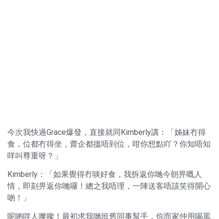
今次我快過Grace爆發，直接就同Kimberly講：「姊妹冇得
食，位都冇得坐，齋企都搵唔到位，咁你想點吖？你知唔知
咩叫尊重呀？」
Kimberly：「如果覺得冇啖好食，我拆返你哋今朝畀嘅人
情，即刻畀返你哋囉！總之我唔理，一陣送客唔該笑得開心
啲！」
呢啲咩人嚟㗎！最初求我哋班舊同事幫手，你而家仲用喝罵