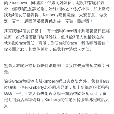
傾下rundown，同埋試下伴娘同姊妹裙，呢度都有啲谷氣
嘢，但我唔刻意詳述喇，始終相比之下係好小事，加上當時
我哋4個女仔都覺得，Kimberly嗰種急躁、大安旨意、做決
定一言堂，起因係婚禮真係太趕，算啦，體諒嘅！
其實我哋4個女仔當中，有一個叫Grace嘅未到婚禮當日已經
後悔，好想搵個藉口唔做姊妹，但其餘3個人包括我在內，
就力勸Grace留低一齊做，對唔住呀Grace，我借呢段投稿向
你公開道歉，其實你係啱，係我哋太過婦人之仁。
無傷大雅啲細節我就唔特別提喇，直接跳去婚禮食晏嗰部分
先。
除咗Grace留喺酒店幫Kimberly唔出去食飯之外，我哋其餘3
位姊妹，仲有Kimberly老公同班兄弟，加上新郎新娘嘅爸爸
媽媽，一行十幾人就去附近商場一間酒樓飲茶食lunch，食
完返到酒店再準備時，Kimberly問佢老公拎張單睇完就話太
貴……