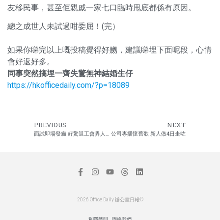
友移民事，甚至佢親戚一家七口臨時甩底都係有原因。
總之成世人未試過咁委屈！(完）
如果你睇完以上嘅投稿覺得好嬲，建議睇埋下面呢段，心情
會好返好多。
同事突然搞埋一齊失驚無神結婚生仔
https://hkofficedaily.com/?p=18089
PREVIOUS
NEXT
面試即場發癲 好驚返工會畀人斬
公司專播懷舊歌 新人做4日走咗
2026 Office Daily 辦公室日報©
私隱聲明
聯絡我們