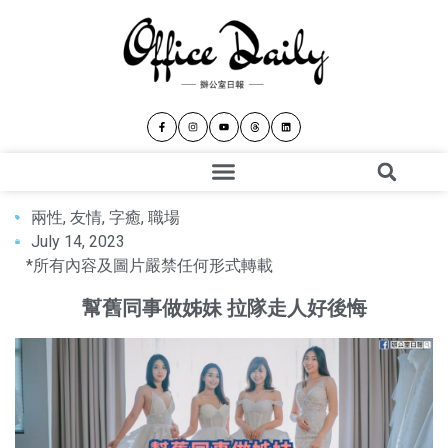
兩性
,
友情
,
字癒
,
職場
July 14, 2023
*所有內容及圖片嚴禁任何形式轉載
幫舊同事做姊妹 拉隊走人好後悔