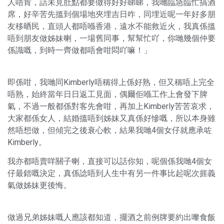
人唔肯，話未見肚點都要做得好好睇睇，我哋臨急臨忙搞酒
席，好辛苦先搵到個場地夾埋吉日咋，同埋近呢一年好多朋
友移晒民，直頭人都唔喺香港，遠水不能救近火，我真係搵
唔到朋友做姊妹喇，一場舊同事，幫幫忙吖，你哋幾個仲要
係識嘅，到時一齊做都唔會咁悶吖嘛！」
即係咁，我哋同Kimberly唔稱得上係好熟，但又稱唔上完全
唔熟，始終當年日日返工見面，偶爾佢喺工作上會發下脾
氣，不過一般都係對客先會咁，再加上Kimberly苦苦哀求，
大家都係女人，結婚搵唔到姊妹又真係好慘嘅，所以本身雖
然唔想做，但傾完之後衰心軟，結果我哋4個女仔就應承咗
Kimberly。
我亦都唔賣咩關子喇，直接可以話你知，呢個係我哋4個女
仔最錯嘅決定，真係諗唔到人生中有另一件事比起呢次捱義
氣做姊妹更後悔。
做過兄弟姊妹嘅人應該都知道，擺酒之前例牌要約出嚟食飯