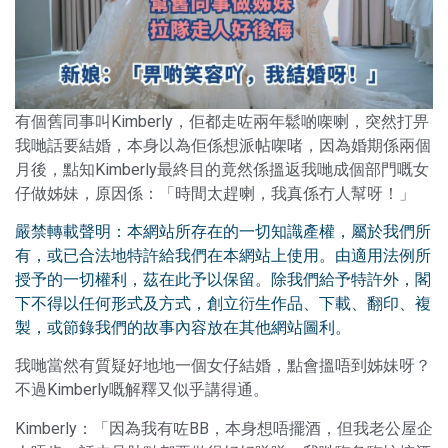
有個舊同事叫Kimberly，佢都走咗兩年鬆啲㗎喇，突然打畀
我哋話要結婚，本身以為佢係想派帖㗎啫，因為婚期係兩個
月後，點知Kimberly最終目的竟然係搵返我哋成個部門嘅女
仔做姊妹，原因係：「時間太趕喇，我真係冇人幫呀！」
嚴禁轉載聲明：本網站所存在的一切知識產權，屬於我們所
有，或已合法地特許給我們在本網站上使用。由適用法例所
授予的一切權利，茲在此予以保留。除我們給予特許外，閣
下不得以任何形式及方式，創立衍生作品、下載、翻印、複
製，或節錄我們的故事內容放在其他網站圖利。
我哋當然有質疑好地地一個女仔結婚，點會搵唔到姊妹呀？
不過Kimberly嘅解釋又似乎講得通。
Kimberly：「因為我有咗BB，本身想唔擺酒，但我老公屋企