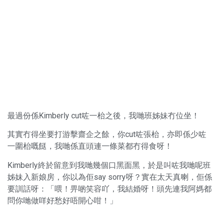
最過份係Kimberly cut咗一枱之後，我哋班姊妹冇位坐！
其實冇得坐要打游擊齋企之餘，你cut咗張枱，亦即係少咗
一圍枱嘅餸，我哋係直頭連一條菜都冇得食呀！
Kimberly終於留意到我哋幾個口黑面黑，於是叫咗我哋呢班
姊妹入新娘房，你以為佢say sorry呀？實在太天真喇，佢係
要訓話呀：「喂！畀啲笑容吖，我結婚呀！頭先連我阿媽都
問你哋做咩好愁好唔開心咁！」