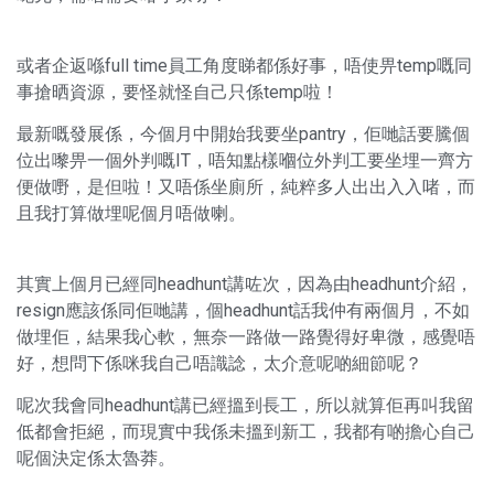
或者企返喺full time員工角度睇都係好事，唔使畀temp嘅同
事搶晒資源，要怪就怪自己只係temp啦！
最新嘅發展係，今個月中開始我要坐pantry，佢哋話要騰個
位出嚟畀一個外判嘅IT，唔知點樣嗰位外判工要坐埋一齊方
便做嘢，是但啦！又唔係坐廁所，純粹多人出出入入啫，而
且我打算做埋呢個月唔做喇。
其實上個月已經同headhunt講咗次，因為由headhunt介紹，
resign應該係同佢哋講，個headhunt話我仲有兩個月，不如
做埋佢，結果我心軟，無奈一路做一路覺得好卑微，感覺唔
好，想問下係咪我自己唔識諗，太介意呢啲細節呢？
呢次我會同headhunt講已經搵到長工，所以就算佢再叫我留
低都會拒絕，而現實中我係未搵到新工，我都有啲擔心自己
呢個決定係太魯莽。