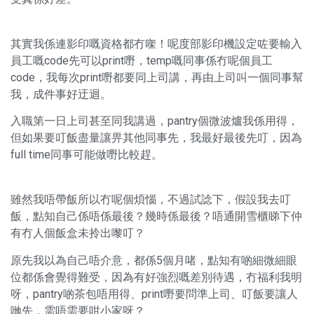
其實我係連影印嘅資格都冇㗎！呢度部影印機設定咗要輸入
員工嘅code先可以print嘢，temp嘅同事係冇呢個員工
code，我每次print嘢都要同上司講，再由上司叫一個同事幫
我，成件事好迂迴。
入職第一日上司甚至同我講過，pantry個微波爐我係用得，
但如果要叮飯盡量讓畀其他同事先，我最好最後先叮，因為
full time同事可能做嘢比較趕。
雖然我唔帶飯所以冇呢個煩惱，不過試諗下，假設我去叮
飯，點知自己係唔係最後？幾時係最後？唔通開雪櫃睇下仲
有冇人個飯盒未拎出嚟叮？
原先我以為自己唔介意，都係5個月啫，點知有啲細微細眼
位都係會覺得難受，因為有好強烈嘅差別待遇，冇福利我明
呀，pantry啲茶包唔用得、print嘢要問準上司、叮飯要讓人
哋先，需唔需要咁小家呀？