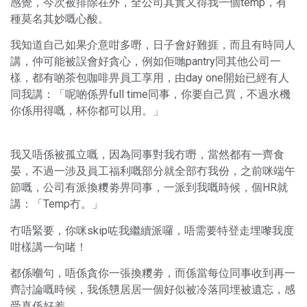
感覺，今次被排除在外，全公司其實又得我一個temp，有
種莫名其妙嘅心酸。
我知道自己如果介意咁多嘢，日子會好難捱，而且有時同人
講，仲可能被誤會好貪心，例如佢哋pantry同其他公司一
樣，都有啲茶包咖啡畀員工享用，由day one開始已經有人
同我講：「呢啲係畀full time同事，你要自己買，不過水機
你係用得嘅，杯你都可以用。」
我又唔係被孤立嘅，因為同事對我冇嘢，當然都有一齊食
晏，不過一涉及員工福利嘅部分就全部冇我份，之前咪端午
節嘅，公司有派換糭劵畀同事，一派到我嘅時候，個HR就
講：「Temp冇。」
冇唔緊要，你咪skip咗我繼續派囉，唔需要特登走埋嚟我度
咁樣講一句啫！
都係嗰句，唔係貪你一張換糭劵，而係當每位同事收到再一
齊討論嘅時候，我係戇居居一個好似被冷落同埋被遺忘，感
受真係好差。