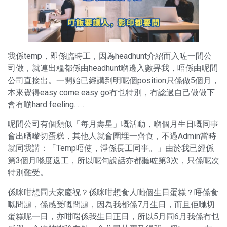
我係temp，即係臨時工，因為headhunt介紹而入咗一間公
司做，就連出糧都係由headhunt嗰邊入數畀我，唔係由呢間
公司直接出。一開始已經講到明呢個position只係做5個月，
本來覺得easy come easy go冇乜特別，冇諗過自己做做下
會有啲hard feeling……
呢間公司有個類似「每月壽星」嘅活動，嗰個月生日嘅同事
會出晒嚟切蛋糕，其他人就會圍埋一齊食，不過Admin當時
就同我講：「Temp唔使，淨係長工同事。」由於我已經係
第3個月喺度返工，所以呢句說話亦都聽咗第3次，只係呢次
特別難受。
係咪咁想同大家慶祝？係咪咁想食人哋個生日蛋糕？唔係食
嘅問題，係感受嘅問題，因為我都係7月生日，而且佢哋切
蛋糕呢一日，亦咁啱係我生日正日，所以5月同6月我係冇乜