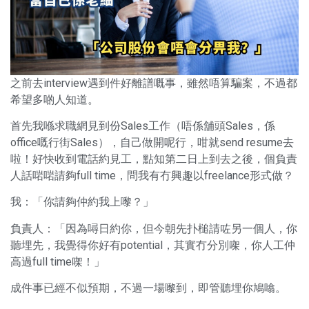
之前去interview遇到件好離譜嘅事，雖然唔算騙案，不過都
希望多啲人知道。
首先我喺求職網見到份Sales工作（唔係舖頭Sales，係
office嘅行街Sales），自己做開呢行，咁就send resume去
啦！好快收到電話約見工，點知第二日上到去之後，個負責
人話啱啱請夠full time，問我有冇興趣以freelance形式做？
我：「你請夠仲約我上嚟？」
負責人：「因為噚日約你，但今朝先扑槌請咗另一個人，你
聽埋先，我覺得你好有potential，其實冇分別㗎，你人工仲
高過full time㗎！」
成件事已經不似預期，不過一場嚟到，即管聽埋你鳩噏。