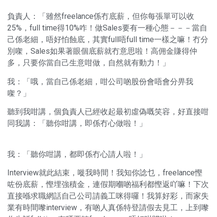
負責人：「雖然freelance係冇底薪，但你每張單可以收
25%，full time得10%咋！做Sales要有一種心態－－－當自
己係老細，唔好怕蝕底，其實full唔full time一樣之嘛！冇分
別㗎，Sales如果著眼個底薪就冇意思啦！高佣金賺得仲
多，只要你當自己生意咁做，自然就有動力！」
我：「哦，當自己係老細，咁公司啲股份會唔會分畀我
㗎？」
聽到我咁講，個負責人已經收起最初虛偽嘅笑容，好直接咁
同我講：「聽你咁講，即係冇心做啦！」
我：「聽你咁講，都即係冇心請人啦！」
Interview就此結束，嘥我時間！我知你諗乜，freelance慳
咗份底薪，慳埋強積金，連假期嗰啲福利都慳返吖嘛！下次
直接喺求職網話自己公司請義工咪得囉！我算好彩，而家失
業有時間嚟interview，有啲人真係特登請假去見工，上到嚟