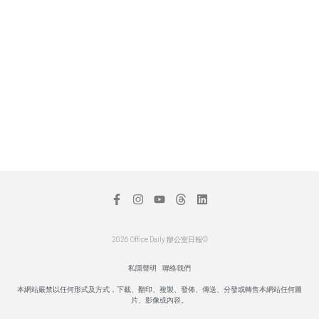
2026 Office Daily 辦公室日報©
私隱聲明
聯絡我們
本網站嚴禁以任何形式及方式，下載、翻印、複製、發佈、傳送、分發或轉售本網站任何圖
片、影像或內容。