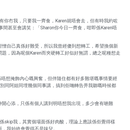
玩到有你冇我，只要我一齊食，Karen就唔會去，但有時我約咗
，同事間甚至會講笑：「Sharon你今日一齊食，咁即係Karen唔
咁憎自己真係好難受，所以我曾經傻到想轉工，希望換個新
題，因為呢個Karen而夾硬轉工好似好無謂，總之呢種想走
。
我真係唔想掩飾內心嘅興奮，但伴隨住都有好多難堪嘅事情要經
佢係分別同阿姐同埋幾個同事講，搞到佢哋轉告畀我聽嘅時候都
l飯，唔去仲開心添，只係有個人講到明唔想我出現，多少會有啲難
淨係skip我，其實個場面係好肉酸，理論上應該係佢覺得樣
面，我始終會覺得不是味兒。