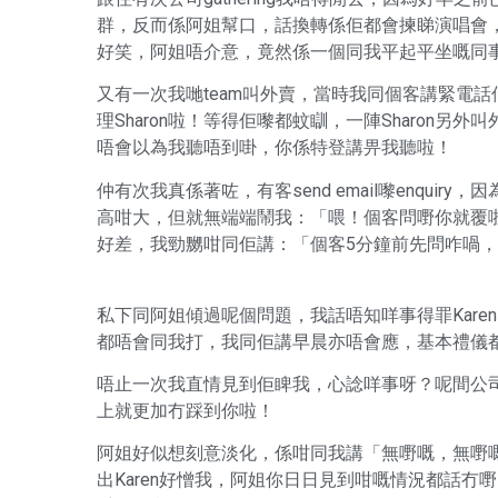
群，反而係阿姐幫口，話換轉係佢都會揀睇演唱會，仲
好笑，阿姐唔介意，竟然係一個同我平起平坐嘅同
又有一次我哋team叫外賣，當時我同個客講緊電話
理Sharon啦！等得佢嚟都蚊瞓，一陣Sharon
唔會以為我聽唔到啩，你係特登講畀我聽啦！
仲有次我真係著咗，有客send email嚟enquir
高咁大，但就無端端鬧我：「喂！個客問嘢你就覆啦
好差，我勁嬲咁同佢講：「個客5分鐘前先問咋喎
私下同阿姐傾過呢個問題，我話唔知咩事得罪Kare
都唔會同我打，我同佢講早晨亦唔會應，基本禮儀
唔止一次我直情見到佢睥我，心諗咩事呀？呢間公
上就更加冇踩到你啦！
阿姐好似想刻意淡化，係咁同我講「無嘢嘅，無嘢嘅！
出Karen好憎我，阿姐你日日見到咁嘅情況都話