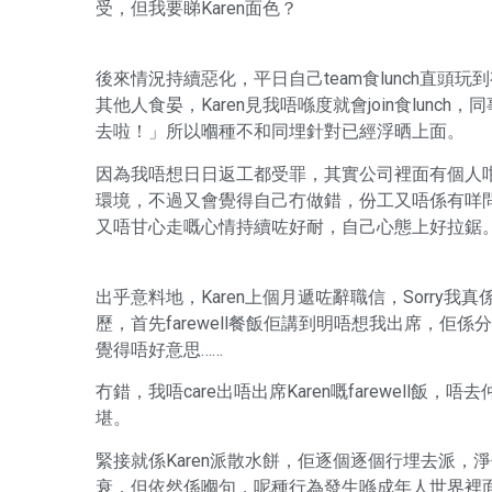
受，但我要睇Karen面色？
後來情況持續惡化，平日自己team食lunch直頭
其他人食晏，Karen見我唔喺度就會join食lunch
去啦！」所以嗰種不和同埋針對已經浮晒上面。
因為我唔想日日返工都受罪，其實公司裡面有個人
環境，不過又會覺得自己冇做錯，份工又唔係有咩問
又唔甘心走嘅心情持續咗好耐，自己心態上好拉鋸
出乎意料地，Karen上個月遞咗辭職信，Sorry
歷，首先farewell餐飯佢講到明唔想我出席，
覺得唔好意思……
冇錯，我唔care出唔出席Karen嘅farewel
堪。
緊接就係Karen派散水餅，佢逐個逐個行埋去派，
衰，但依然係嗰句，呢種行為發生喺成年人世界裡