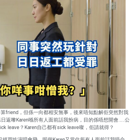
唔算friend，但係一向都相安無事，後來唔知點解佢突然對我
日返嚟Karen喺所有人面前話我扮病，目的係唔想開會……公
ave？Karen自己都有sick leave㗎，佢請就得？
前已經買咗演唱會飛，呢個Karen又當住所有人面前話我唔合