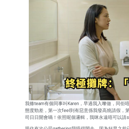
我條team有個同事叫Karen，早過我入嚟做，同佢
態度勁差，第一次feel到有惡意係我發高燒請假，第
司日日開會喎！依照呢個邏輯，我咪永遠唔可以請sick le
跟住有次公司gathering我唔得閒去，因為好早之