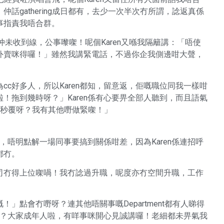
話gathering成日都有，去少一次半次冇所謂，諗返真係
事指責我唔合群。
仲未收到線，公事嚟㗎！呢個Karen又喺我隔籬講：「唔使
另外叫外賣咪得囉！」雖然我講緊電話，不過你企我側邊咁大聲，
y，因為cc好多人，所以Karen都知，留意返，佢嘅職位同我一樣咁
！拖到幾時呀？」Karen係有心要畀全部人聽到，而且語氣
，秒覆呀？我有其他嘢做緊㗎！」
n，唔明點解一場同事要搞到關係咁差，因為Karen係連招呼
都冇。
司冇得上位㗎喎！我冇諗過升職，呢度亦冇空間升職，工作
」點會冇嘢呀？連其他唔關事嘅Department都有人睇得
冇嘢？大家成年人啦，有咩事咪開心見誠講囉！老細都未畀氣我