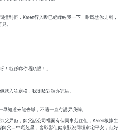
洗手間撞到佢，Karen行入嚟已經睥咗我一下，咁既然你走喇，
再見。
我呀！就係睇你唔順眼！」
後佢就入咗廁格，我哋嘅對話亦完結。
原來阿姐一早知道來龍去脈，不過一直冇講畀我聽。
個師父畀佢，師父話公司裡面有個同事剋住佢，Karen根據生
係師父口中嘅剋星，會影響佢健康狀況同埋家宅平安，佢好