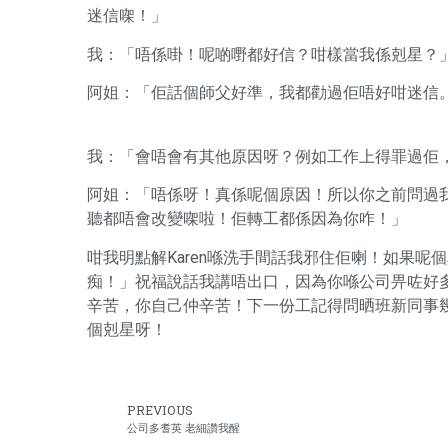
迷信㗎！」
我：「唔係啩！呢啲嘢都好信？咁樣當我係剋星？
阿姐：「佢話個師父好準，我都勸過佢唔好咁迷信
我：「會唔會有其他原因呀？例如工作上得罪過佢
阿姐：「唔係呀！真係呢個原因！所以你之前問過
聽都唔會改變㗎啦！佢轉工都係因為你咋！」
咁我明點解Karen喺洗手間話我邪住佢喇！如果呢
痴！」祝福說話我講唔出口，因為你喺公司畀咗好多h
辛苦，你自己仲辛苦！下一份工記得問晒班新同事
個剋星呀！
PREVIOUS
公司多耆英 老細讚我醒