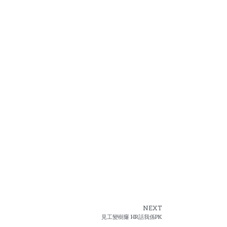
NEXT
見工變樹窿 HR話我係PK