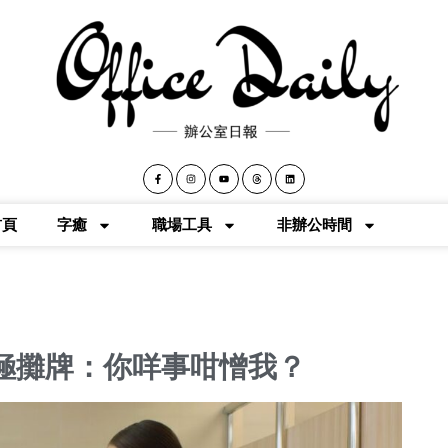
首頁
字癒
職場工具
非辦公時間
極攤牌：你咩事咁憎我？