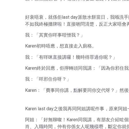
好衰唔衰，就係佢last day派散水餅當日，我喺
不如我終極攤牌啦！直接啲問清楚，反正大家唔會
我：「其實你咩事咁憎我？」
Karen初時唔應，想直接走入廁格。
我：「有咩咪直接講囉！幾時得罪過你呢？」
Karen終於回應，佢擰轉頭同我講：「因為你邪住
我：「咩邪住你呀？」
Karen：「費事同你講，點解要同你交代呀？」然
Karen last day之後我再同阿姐講呢件事，
阿姐：「好無聊㗎！Karen同我講，有朋友介紹咗
肖、入職時間，仲有你係女人呢幾樣嘢，斷定你就