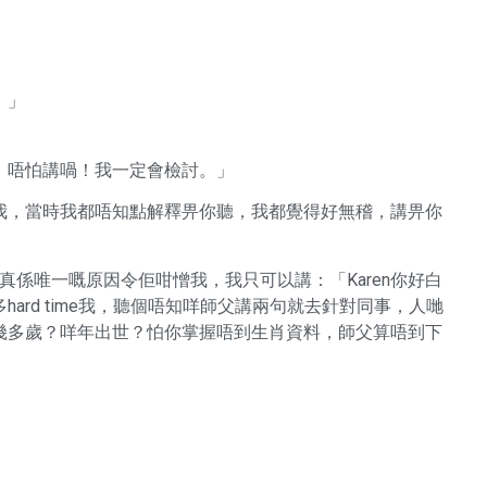
」
。」
，唔怕講喎！我一定會檢討。」
我，當時我都唔知點解釋畀你聽，我都覺得好無稽，講畀你
個真係唯一嘅原因令佢咁憎我，我只可以講：「Karen你好白
ard time我，聽個唔知咩師父講兩句就去針對同事，人哋
幾多歲？咩年出世？怕你掌握唔到生肖資料，師父算唔到下