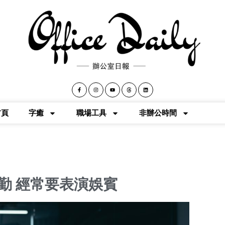
首頁
字癒
職場工具
非辦公時間
勤 經常要表演娛賓