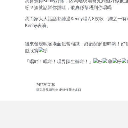
我會覺得Kenny好慘，因為喺現場會見到佢好似被
呀？酒就話幫你擋啫，歌真係幫唔到你唱喎！
我而家大大話話都聽過Kenny唱7, 8次歌，總
Kenny表演。
後來發現呢啲場面似曾相識，終於醒起似咩喇！好
戚欣賞
「唱吖！唱吖！唱畀陳生聽吖！」
PREVIOUS
聽完意見嚇到走 老細怪我太多口