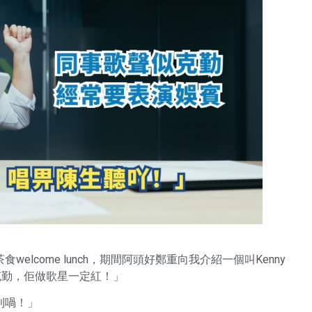
lcome lunch，期間阿頭好鄭重向我介紹一個叫Kenny
克勤，佢做歌星一定紅！」
利喎！」