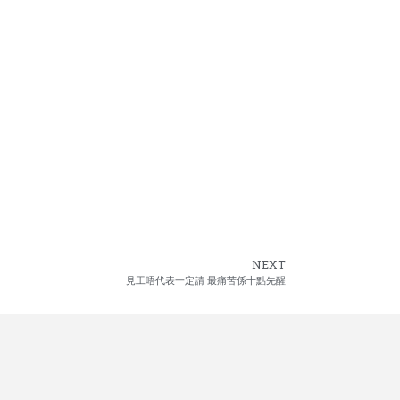
NEXT
見工唔代表一定請 最痛苦係十點先醒