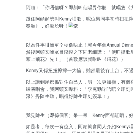
阿頭：「你唔信呀？即刻叫佢唱畀你聽，就唱隻《大
跟住阿頭起勢叫Kenny唱歌，呢位男同事初時扭
奏廳》，好尷尬呀！
以為件事咁簡單？梗係唔止！就今年個Annual D
然後阿頭又喺眾目睽睽之下同老細講：「使咩搵歌星
頭上飛花》先！」（首歌應該就咁叫《飛花》）
Kenny又係扭扭擰擰一大輪，雖然最後冇上台，不過
以上講到尾都係對住自己人，另一次更加癲，有個
睇演唱會，我阿頭又嚟料：「李克勤啱唔啱？即刻叫
深》畀陳生聽，唱得好陳生即刻簽單！」
我見陳生（即係個客）呆一呆，Kenny面都紅晒，
如是者，每次一有位入，阿頭就會同人介紹Kenny