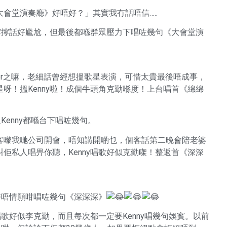
會堂演奏廳》好唔好？」其實我冇話唔信…..
扭擰擰話好尷尬，但最後都喺群眾壓力下唱咗幾句《大會堂演
inner之嘛，老細話曾經想搵歌星表演，可惜太貴最後唔成事，
呀！搵Kenny啦！成個牛頭角克勤喺度！上台唱首《綿綿
Kenny都喺台下唱咗幾句。
客嚟我哋公司開會，唔知講開啲乜，個客話第二晚會陪老婆
佢私人唱畀你聽，Kenny唱歌好似克勤㗎！整返首《深深
好唔情願咁唱咗幾句《深深深》
唱歌好似李克勤，而且每次都一定要Kenny唱幾句娛賓。以前