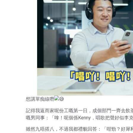
想講單痴線嘢
記得我返而家呢份工嘅第一日，成個部門一齊去飲茶食we
嘅男同事：「嗱！呢個係Kenny，唱歌把聲好似李
雖然九唔搭八，不過我都禮貌回答：「咁勁？好犀