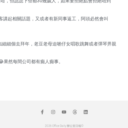
迫咁，但諗諗下佢都30幾歲人，如果要拒絕點會拒絕唔到
之一有客講起相關話題，又或者有新同事返工，阿頭必然會叫
似細細個去拜年，老豆老母迫啲仔女唱歌跳舞或者彈琴畀親
果然每間公司都有癲人癲事。
2026 Office Daily 辦公室日報©