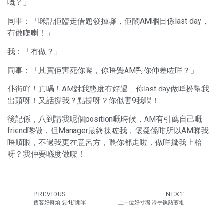
嘅？」
同事：「咪話佢臨走借題發揮囉，佢鬧AM嗰日係last day，
冇做㗎喇！」
我：「冇做？」
同事：「其實佢害死你㗎，你唔覺AM對你仲差咗咩？」
仆街吖！真喎！AM對我態度冇好過，你last day做咩扮幫我
出頭呀！又話撐我？點撐呀？你似害9我喎！
後記係，八到請我呢個position嘅時候，AM有引薦自己嘅
friend嚟做，但Manager最終揀咗我，懷疑係咁所以AM睇我
唔順眼，不過我更在意呂方，喂你都走啦，做咩擺我上枱
呀？我仲要喺度做㗎！
PREVIOUS
NEXT
西客好麻煩 要4折開單
上一位好寸嘴 冷手執熱煎堆