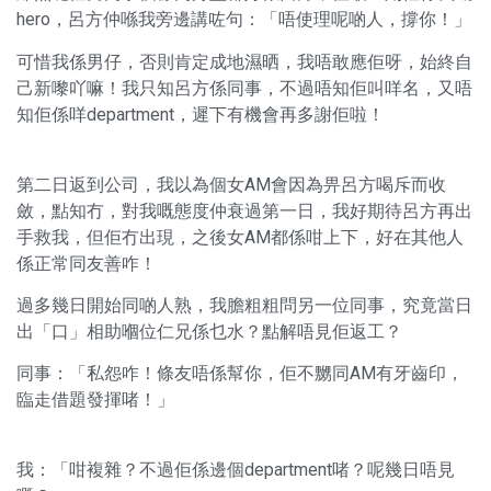
hero，呂方仲喺我旁邊講咗句：「唔使理呢啲人，撐你！」
可惜我係男仔，否則肯定成地濕晒，我唔敢應佢呀，始終自
己新嚟吖嘛！我只知呂方係同事，不過唔知佢叫咩名，又唔
知佢係咩department，遲下有機會再多謝佢啦！
第二日返到公司，我以為個女AM會因為畀呂方喝斥而收
斂，點知冇，對我嘅態度仲衰過第一日，我好期待呂方再出
手救我，但佢冇出現，之後女AM都係咁上下，好在其他人
係正常同友善咋！
過多幾日開始同啲人熟，我膽粗粗問另一位同事，究竟當日
出「口」相助嗰位仁兄係乜水？點解唔見佢返工？
同事：「私怨咋！條友唔係幫你，佢不嬲同AM有牙齒印，
臨走借題發揮啫！」
我：「咁複雜？不過佢係邊個department啫？呢幾日唔見