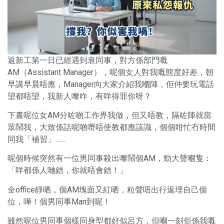
返新工第一日已經遇到衰同事，對方係部門嘅
AM（Assistant Manager），呢個女人對我嘅態度好差，朝
早講早晨唔應，Manager向大家介紹我嗰陣，佢仲要玩電話
望都唔望，我新人嚟咋，有咩得罪你呀？
下晝呢位女AM分咗啲工作畀我做，但又唔教，隔咗陣就當
眾鬧我，大致係話呢啲嘢唔使教都應該識，個個咁忙冇時間
同我「補習」……
呢個時候突然有一位男同事殺出嚟鬧個AM，勁大聲嗰隻：
「咩都係人哋錯，你就唔會錯！」
全office靜晒，個AM塊面又紅晒，粒聲唔出行返埋自己個
位，嘩！個男同事Man到呢！
雖然呢位男同事個樣同身型都好似呂方，但嗰一刻佢係我嘅