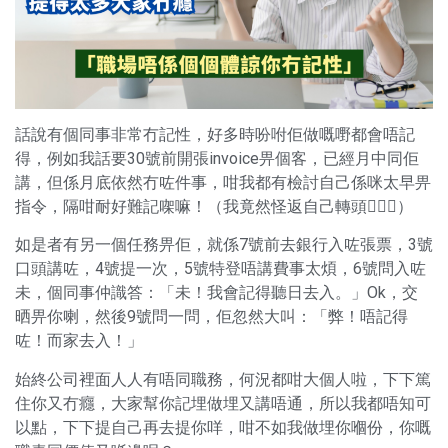
話說有個同事非常冇記性，好多時吩咐佢做嘅嘢都會唔記
得，例如我話要30號前開張invoice畀個客，已經月中同佢
講，但係月底依然冇咗件事，咁我都有檢討自己係咪太早畀
指令，隔咁耐好難記㗎嘛！（我竟然怪返自己轉頭🤦🏻‍♂️）
如是者有另一個任務畀佢，就係7號前去銀行入咗張票，3號
口頭講咗，4號提一次，5號特登唔講費事太煩，6號問入咗
未，個同事仲識答：「未！我會記得聽日去入。」Ok，交
晒畀你喇，然後9號問一問，佢忽然大叫：「弊！唔記得
咗！而家去入！」
始終公司裡面人人有唔同職務，何況都咁大個人啦，下下篤
住你又冇癮，大家幫你記埋做埋又講唔通，所以我都唔知可
以點，下下提自己再去提你咩，咁不如我做埋你嗰份，你嘅