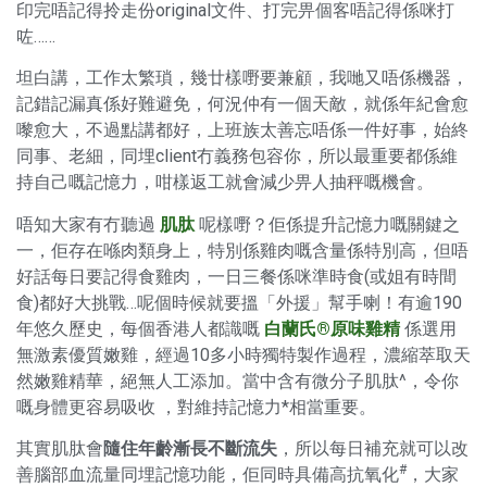
印完唔記得拎走份original文件、打完畀個客唔記得係咪打
咗……
坦白講，工作太繁瑣，幾廿樣嘢要兼顧，我哋又唔係機器，
記錯記漏真係好難避免，何況仲有一個天敵，就係年紀會愈
嚟愈大，不過點講都好，上班族太善忘唔係一件好事，始終
同事、老細，同埋client冇義務包容你，所以最重要都係維
持自己嘅記憶力，咁樣返工就會減少畀人抽秤嘅機會。
唔知大家有冇聽過
肌肽
呢樣嘢？佢係提升記憶力嘅關鍵之
一，佢存在喺肉類身上，特別係雞肉嘅含量係特別高，但唔
好話每日要記得食雞肉，一日三餐係咪準時食(或姐有時間
食)都好大挑戰…呢個時候就要搵「外援」幫手喇！有逾190
年悠久歷史，每個香港人都識嘅
白蘭氏®原味雞精
係選用
無激素優質嫩雞，經過10多小時獨特製作過程，濃縮萃取天
然嫩雞精華，絕無人工添加。當中含有微分子肌肽^，令你
嘅身體更容易吸收 ，對維持記憶力*相當重要。
其實肌肽會
隨住年齡漸長不斷流失
，所以每日補充就可以改
#
善腦部血流量同埋記憶功能，佢同時具備高抗氧化
，大家