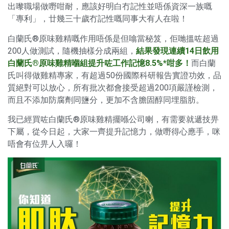
出嚟職場做嘢咁耐，應該好明白冇記性並唔係資深一族嘅
「專利」，廿幾三十歲冇記性嘅同事大有人在啦！
白蘭氏®原味雞精嘅作用唔係是但噏當秘笈，佢哋搵咗超過
200人做測試，隨機抽樣分成兩組，
結果發現連續14日飲用
白蘭氏®原味雞精嗰組提升咗工作記憶8.5%*咁多！
而白蘭
氏叫得做雞精專家，有超過50份國際科研報告實證功效，品
質絕對可以放心，所有批次都會接受超過200項嚴謹檢測，
而且不添加防腐劑同鹽分，更加不含膽固醇同埋脂肪。
我已經買咗白蘭氏®原味雞精擺喺公司喇，有需要就遞技畀
下屬，從今日起，大家一齊提升記憶力，做嘢得心應手，咪
唔會有位畀人入囉！