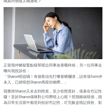
職責同價值又喺邊呢？
正當我仲猶疑緊點樣幫呢位同事改善嘅時候，另一位同事走
嚟向我投訴佢：
「Sharon唔掂喎！有個客頭先打嚟發晒爛渣，話有張form仲
未入，已經唔想Sharon再跟佢啲嘢。」
我覺得Sharon又未去到咁差，至少佢態度好，係衰在冇記性
囉！至於Sharon係咪對公司嘢唔上心呢？照我睇就唔係，因
為日常生活當中都見到佢好冇記性，叮完飯盒唔記得拎、影