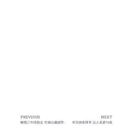
PREVIOUS
NEXT
離職三年唔願走 冇糧出繼續幫手
串完個客隊草 話人老婆勾佬