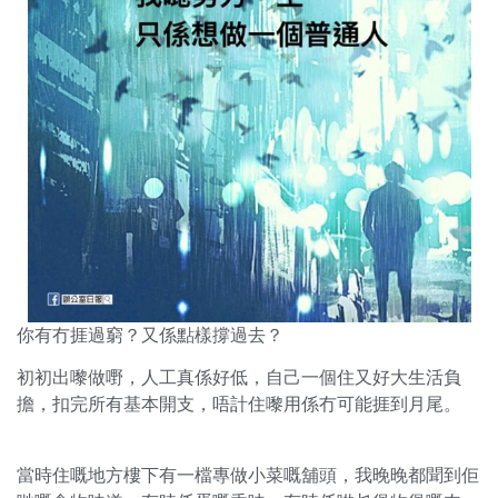
你有冇捱過窮？又係點樣撐過去？
初初出嚟做嘢，人工真係好低，自己一個住又好大生活負
擔，扣完所有基本開支，唔計住嚟用係冇可能捱到月尾。
當時住嘅地方樓下有一檔專做小菜嘅舖頭，我晚晚都聞到佢