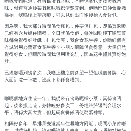
哋嘅食物味道，有時係蛋嘅香味，有時係啲乜煲物煲嘅肉
味，就連普通炒菜嘅氣味我都清楚聞到。佢哋門口仲會擺幾
張枱，我喺樓上望落嚟，可以見到出面嗰幾枱人食緊乜。
因為窮，我大部分時間係食麵包，仲要係排包，即係買返嚟
已經有六片黐住嗰種，全日就係食佢，每晩聞到樓下啲餸菜
味都會覺得好肚餓，排包食完，我會食花生醬，你哋細個有
冇試過用匙羹齋食花生醬？小朋友嗰陣係貪得意，大個仍然
覺得好食，但嗰段時間我係用嚟充飢，因為花生醬其實好飽
肚。
已經數唔到幾多次，我喺上樓之前會望一望佢哋個餐牌，心
入面計咗一陣數，諗諗下都係食唔到。
喺呢個地方住咗一年，我從來冇食過呢檔小菜，真係食唔
起，後來搬走咗，亦轉咗好多次工，份糧終於返到合理水
平，唔係大富大貴，但起碼食餐飯唔使勒緊褲頭。
相隔好多年，早排我去返當年住嘅地方附近，呢間小菜仲喺
度，咁啱好肚餓，諗都唔諗就入去食，食下食下唔知點解好