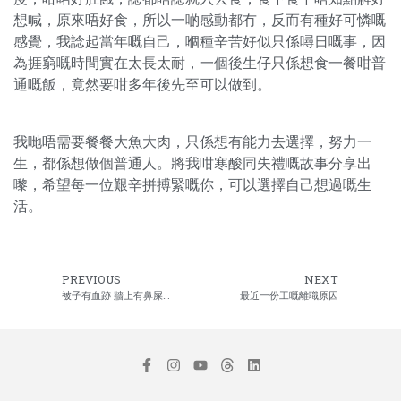
想喊，原來唔好食，所以一啲感動都冇，反而有種好可憐嘅
感覺，我諗起當年嘅自己，嗰種辛苦好似只係噚日嘅事，因
為捱窮嘅時間實在太長太耐，一個後生仔只係想食一餐咁普
通嘅飯，竟然要咁多年後先至可以做到。
我哋唔需要餐餐大魚大肉，只係想有能力去選擇，努力一
生，都係想做個普通人。將我咁寒酸同失禮嘅故事分享出
嚟，希望每一位艱辛拼搏緊嘅你，可以選擇自己想過嘅生
活。
PREVIOUS
NEXT
被子有血跡 牆上有鼻屎…
最近一份工嘅離職原因