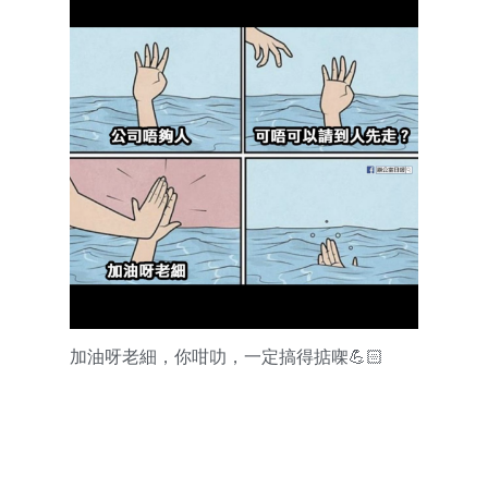
加油呀老細，你咁叻，一定搞得掂㗎💪🏻