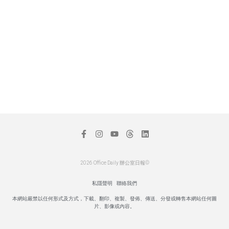
2026 Office Daily 辦公室日報©
私隱聲明
聯絡我們
本網站嚴禁以任何形式及方式，下載、翻印、複製、發佈、傳送、分發或轉售本網站任何圖
片、影像或內容。