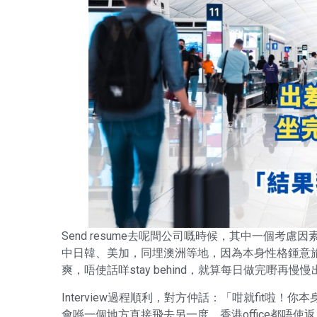
Send resume去呢間公司嘅時候，其中一個考慮
中日韓、美加，同埋澳洲等地，因為本身性格鍾意
爽，唔使話咩stay behind，就算每日做完嘢再
Interview過程順利，對方仲話：「咁就fit啦！
會喺一個地方直接飛去另一度，香港office都唔使返