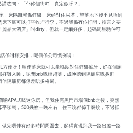
己講咗句：「仆你個街吖！真定假呀？」
就係床，床隔籬就係鋅盤，床頭對住屎塔，望落地下幾乎見唔到
然床下底可以打平收埋行李，不過我係冇位打開，換言之要
晶大酒店」咁dirty，但就一定細好多，起碼周星馳仲可
in話係咁樣安排，呢個係公司慣例喎！
好L方便呀！唔使落床就可以坐喺度對住鋅盤擦牙，好在個廁
好難入睡，呢間bnb嘅牆超薄，成晚聽到隔籬房嘅鼻鼾
相信隔籬房都係差唔多格局。
嗰啲APA式嘅迷你房，但我住完黑門市場個bnb之後，突然
平㗎喇，500幾蚊一晚左右，住三晚都係千幾蚊，不過抵
，做完嘢仲有好多時間周圍去，起碼實現到我一路出差一路