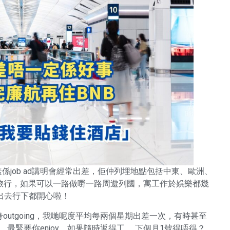
因素係job ad講明會經常出差，佢仲列埋地點包括中東、歐洲、
旅行，如果可以一路做嘢一路周遊列國，寓工作於娛樂都幾
慢慢出去行下都開心啦！
你本身outgoing，我哋呢度平均每兩個星期出差一次，有時甚至
，最緊要你enjoy，如果隨時返得工……下個月1號得唔得？