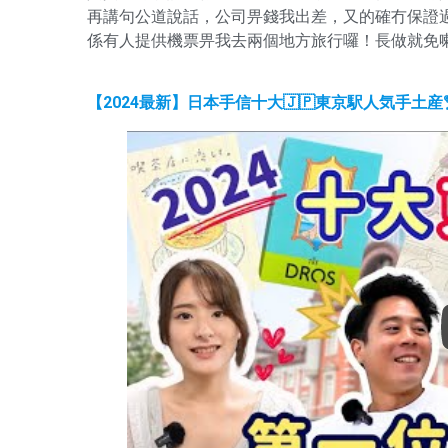
再講句公道說話，公司畀錢我出差，又的確冇保證
係有人提供機票畀我去兩個地方旅行囉！長做就免
【2024最新】日本手信十大🇯🇵東京駅人気手土産