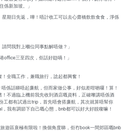
跟住係新加坡。」
，星期日先返，嘩！唔計收工可以去心齋橋飲飲食食，淨係
ment，請問我對上嗰位同事點解唔做？」
office三至四次，佢話好攰喎！」
㗎！全職工作，兼職旅行，諗起都興奮！
航嘅喂？唔係話睇唔起廉航，但而家做公事，好似差咁啲囉！算！
啫！不過臨上機前我先收到酒店嘅資料，正確嚟講唔係酒
前份工都有試過出trip，首先唔會搭廉航，其次就算唔幫你
ormal，我有調節下自己嘅心態，bnb都可以好大好靚㗎嘛！
旅遊區衰極有限啦！換個角度睇，佢冇book一間郊區嘅bnb