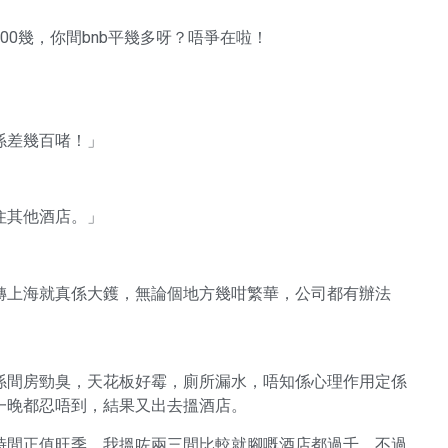
0幾，你間bnb平幾多呀？唔爭在啦！
係差幾百啫！」
住其他酒店。」
轉上海就真係大鑊，無論個地方幾咁繁華，公司都有辦法
係間房勁臭，天花板好霉，廁所漏水，唔知係心理作用定係
一晚都忍唔到，結果又出去搵酒店。
時間正值旺季，我搵咗兩三間比較就腳嘅酒店都過千，不過