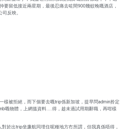
我仲要留低接近兩星期，最後忍痛去咗間900幾蚊晚嘅酒店，
公司反映。
樣被拒絕，而下個要去嘅trip係新加坡，提早問admin拎定
nb嘅物體，上網搵資料……得，趁未過試用期辭職，再咁樣
對於出trip坐廉航同埋住呢種地方冇所謂，但我真係唔得，