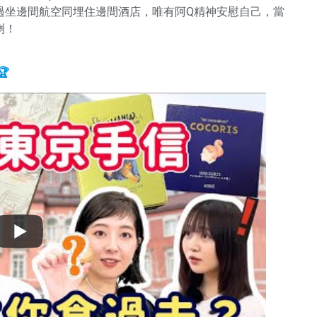
過坐邊間航空同埋住邊間酒店，唯有阿Q精神安慰自己，當
喇！
