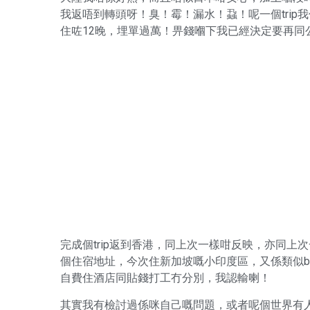
我返唔到轉頭呀！臭！霉！漏水！蝨！呢一個trip
住咗12晚，埋單過萬！畀錢嗰下我已經決定要再同
完成個trip返到香港，同上次一樣咁反映，亦同上次一
個住宿地址，今次住新加坡嘅小印度區，又係類似b
自費住酒店同貼錢打工冇分別，我認輸喇！
其實我有檢討過係咪自己嘅問題，或者呢個世界有人