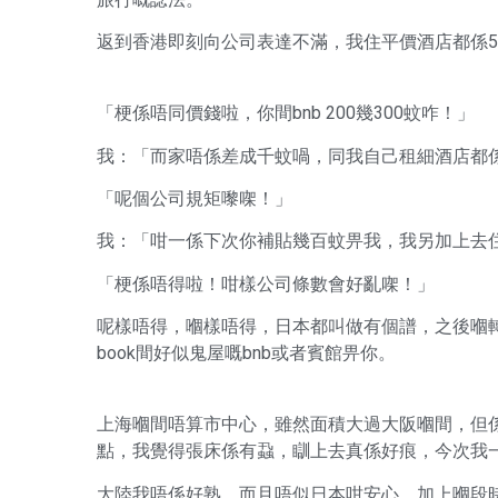
返到香港即刻向公司表達不滿，我住平價酒店都係50
「梗係唔同價錢啦，你間bnb 200幾300蚊咋！」
我：「而家唔係差成千蚊喎，同我自己租細酒店都
「呢個公司規矩嚟㗎！」
我：「咁一係下次你補貼幾百蚊畀我，我另加上去
「梗係唔得啦！咁樣公司條數會好亂㗎！」
呢樣唔得，嗰樣唔得，日本都叫做有個譜，之後嗰
book間好似鬼屋嘅bnb或者賓館畀你。
上海嗰間唔算市中心，雖然面積大過大阪嗰間，但
點，我覺得張床係有蝨，瞓上去真係好痕，今次我
大陸我唔係好熟，而且唔似日本咁安心，加上嗰段