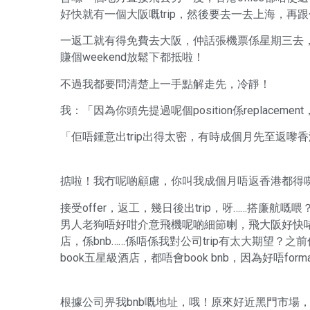
好快就有一個大阪嘅trip，然後要去一去上海，再
一返工就有得免費去大阪，仲話張機票係星期三去
賺個weekend放鬆下都抵啦！
不過我都要問清楚上一手點解走先，冷靜！
我：「因為你頭先提過呢個position係replace
「佢唔鍾意出trip出得太密，有時成個月先至返嚟香港
掂啦！我冇呢啲顧慮，你叫我成個月唔返香港都得
接受offer，返工，幾日後出trip，呀……搭廉
男人老狗唔好咁介意飛機呢啲細節喇，飛大阪好快
店，係bnb……係唔係我對公司trip有太大期望？之
book五星級酒店，都唔會book bnb，因為好唔f
根據公司畀我bnb嘅地址，哦！原來好近黑門市場，