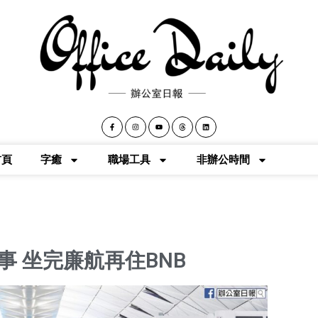
首頁
字癒
職場工具
非辦公時間
事 坐完廉航再住BNB