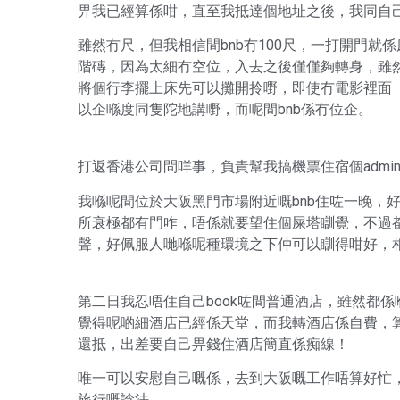
畀我已經算係咁，直至我抵達個地址之後，我同自
雖然冇尺，但我相信間bnb冇100尺，一打開門
階磚，因為太細冇空位，入去之後僅僅夠轉身，雖
將個行李擺上床先可以攤開拎嘢，即使冇電影裡面「麗
以企喺度同隻陀地講嘢，而呢間bnb係冇位企。
打返香港公司問咩事，負責幫我搞機票住宿個adm
我喺呢間位於大阪黑門市場附近嘅bnb住咗一晚，
所衰極都有門咋，唔係就要望住個屎塔瞓覺，不過都
聲，好佩服人哋喺呢種環境之下仲可以瞓得咁好，
第二日我忍唔住自己book咗間普通酒店，雖然都係
覺得呢啲細酒店已經係天堂，而我轉酒店係自費，算
還抵，出差要自己畀錢住酒店簡直係痴線！
唯一可以安慰自己嘅係，去到大阪嘅工作唔算好忙
旅行嘅諗法。