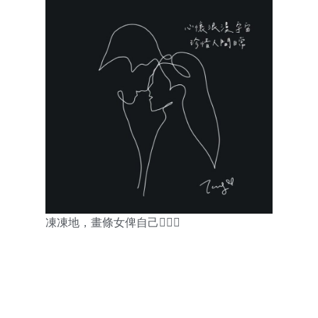
凍凍地，畫條女俾自己👩‍❤️‍👨