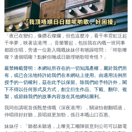
「夜已在變幻，像鑽石燦爛，但也這麼冷，看千串霓虹泛起
千串夢，映著這港灣…」音樂響起，包括我在內嘅一班同事
都跟住唱，旁邊一位新入職嘅妹妹仔有啲躁咁問：「咩歌嚟
㗎？邊個唱㗎？點解你哋成日聽埋啲歌咁奇怪？」
嚴禁轉載聲明：本網站所存在的一切知識產權，屬於我們所
有，或已合法地特許給我們在本網站上使用。由適用法例所
授予的一切權利，茲在此予以保留。除我們給予特許外，閣
下不得以任何形式及方式，創立衍生作品、下載、翻印、複
製，或節錄我們的故事內容放在其他網站圖利。
我同佢講呢首係甄楚倩嘅《深夜港灣》，關淑怡都翻唱過，
仲唱得好好聽，原唱就更加勁，係日本嘅山口百惠。
妹妹仔：「聽都未聽過，上嚟見工嗰陣留意到公司可以聽電