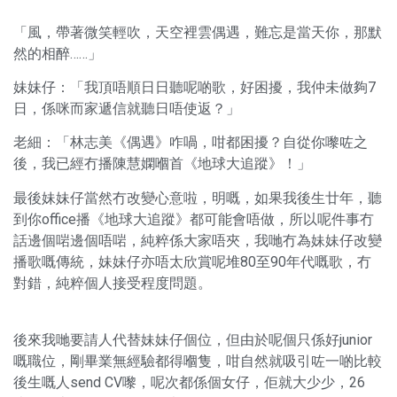
「風，帶著微笑輕吹，天空裡雲偶遇，難忘是當天你，那默
然的相醉……」
妹妹仔：「我頂唔順日日聽呢啲歌，好困擾，我仲未做夠7
日，係咪而家遞信就聽日唔使返？」
老細：「林志美《偶遇》咋喎，咁都困擾？自從你嚟咗之
後，我已經冇播陳慧嫻嗰首《地球大追蹤》！」
最後妹妹仔當然冇改變心意啦，明嘅，如果我後生廿年，聽
到你office播《地球大追蹤》都可能會唔做，所以呢件事冇
話邊個啱邊個唔啱，純粹係大家唔夾，我哋冇為妹妹仔改變
播歌嘅傳統，妹妹仔亦唔太欣賞呢堆80至90年代嘅歌，冇
對錯，純粹個人接受程度問題。
後來我哋要請人代替妹妹仔個位，但由於呢個只係好junior
嘅職位，剛畢業無經驗都得嗰隻，咁自然就吸引咗一啲比較
後生嘅人send CV嚟，呢次都係個女仔，佢就大少少，26