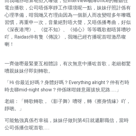
而我哋亦唔算呃佢入嚟做，佢interview嗰陣office的確聽住
電台播歌，公司唔係寧靜工作環境呢一點，妹妹仔照計係有
心理準備，咁我哋又冇理由因為一個新人而改變咁多年嚟嘅
習慣，再重申一次，音量絕對唔大聲，又唔係播粵曲，好似
《深夜港灣》、《從不知》、《傾心》等等嘅歌都唔算嘈吵
吖，Raidas仲有隻《傳說》，我哋已經冇播呢首咁激昂㗎
喇！
一齊做嘢最緊要互相體諒，有次無意中播咗首歌，老細都驚
嘈親妹妹仔即刻轉歌。
「Hi 你最近好嗎？身體好嗎？Everything alright？仲有冇時
時去睇mid-night show？仲係咪咁鍾意羅拔狄尼路……」
老細：「轉歌轉歌，《影子舞》嘈呀，轉《擦身情緣》吖，
靜啲。」
可能勉強真係冇幸福，妹妹仔做到第4日就遞辭職信，當時
公司係播住呢首歌……