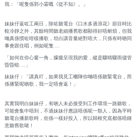
我：「呢隻係郭小霖嘅《從不知》。」
妹妹仔返咗工兩日，除咗聽電台《口水多過浪花》節目時比
較冷靜之外，其餘時間聽老細播舊歌都顯得好唔耐煩，但我
哋真係慣咗咁樣播歌，坦白講音量絕對唔大，只係有時啲同
事會跟住唱，例如呢隻……
「如何在你心窗一角，朦朧呈現我的愛，縱是驟晴驟雨儘管
昏昏暗……」
妹妹仔：「講真吖，如果我見工嗰陣你哋唔係聽緊電台，而
係播緊呢啲歌，我一定唔會返！」
其實我明白妹妹仔，有啲人未必接受到工作環境一路聽歌，
可能會集中唔到，不過妹妹仔應該唔係呢一類人，因為平時
聽電台播新歌時，佢係一樣好投入，所以歸根究底都係唔鍾
意聽舊歌啫！