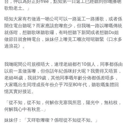
台，仲以為好正好free，點知第一日返工已經聽到你哋播啲
歌勁老土。」
唔知大家有冇做過一啲公司可以一路返工一路播歌，或者係
開住電台聽呢？而家應該愈嚟愈少，但我哋一路以嚟嘅傳統
就係咁，想聽歌咪聽歌囉，有時想聽下新聞或者想聽Do姐
做節目就會轉電台，妹妹仔上嚟見工嗰次咁啱聽緊《口水多
過浪花》。
我哋呢間公司規模唔大，連埋老細都冇10個人，同事都係由
以前一直做落嚟，但你話年紀係咪好大呢？我覺得又唔算，
老細46歲，我就39歲，其他同事嘅年齡分佈都係差唔多，
大家嘅出生同埋成長年份介乎70至80年代，聽歌嘅集體回
憶其實好接近。
「從不知，從不知，何解你充塞我所思，陽光中，無枯枝，
何解我心中有秋意…」
妹妹仔：「又咩歌嚟㗎？係咁從不知從不知。」