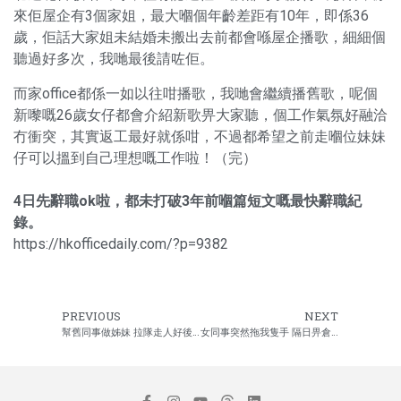
來佢屋企有3個家姐，最大嗰個年齡差距有10年，即係36
歲，佢話大家姐未結婚未搬出去前都會喺屋企播歌，細細個
聽過好多次，我哋最後請咗佢。
而家office都係一如以往咁播歌，我哋會繼續播舊歌，呢個
新嚟嘅26歲女仔都會介紹新歌畀大家聽，個工作氣氛好融洽
冇衝突，其實返工最好就係咁，不過都希望之前走嗰位妹妹
仔可以搵到自己理想嘅工作啦！（完）
4日先辭職ok啦，都未打破3年前嗰篇短文嘅最快辭職紀
錄。
https://hkofficedaily.com/?p=9382
PREVIOUS
NEXT
幫舊同事做姊妹 拉隊走人好後悔
女同事突然拖我隻手 隔日畀倉務哥哥問候