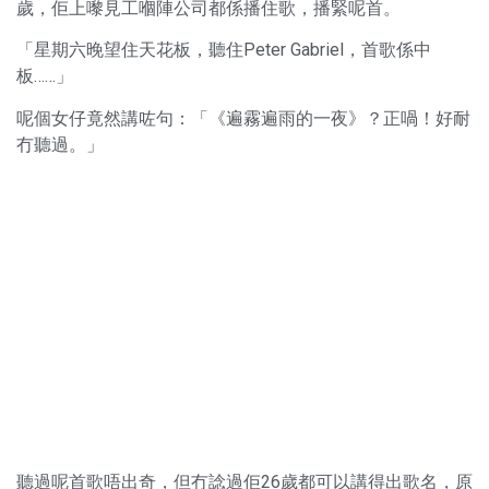
歲，佢上嚟見工嗰陣公司都係播住歌，播緊呢首。
「星期六晚望住天花板，聽住Peter Gabriel，首歌係中
板……」
呢個女仔竟然講咗句：「《遍霧遍雨的一夜》？正喎！好耐
冇聽過。」
聽過呢首歌唔出奇，但冇諗過佢26歲都可以講得出歌名，原