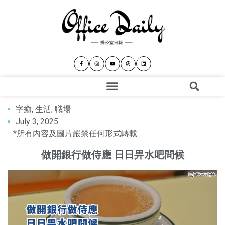
字癒
,
生活
,
職場
July 3, 2025
*所有內容及圖片嚴禁任何形式轉載
做開銀行做侍應 日日畀水吧問候