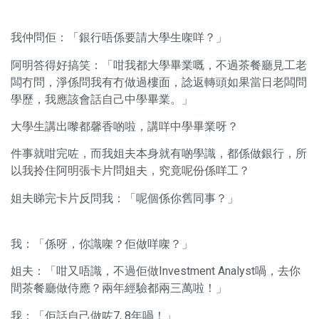
我仲問佢：「銀行唔係要請大學生㗎咩？」
阿明答得好搞笑：「咁我都大學畢業嘅，不過茶餐廳見工老
闆冇問，淨係問我有冇做過樓面，諗返轉頭如果當日老闆問
學歷，我應該會話自己中學畢業。」
大學生講出嚟都馨香啲啦，講咩中學畢業呀？
件事就咁完咗，而我姐夫本身就有啲學識，都係做銀行，所
以我拎住阿明張卡片問姐夫，究竟呢份係咩工？
姐夫睇完卡片反問我：「呢個係你舊同事？」
我：「係呀，你識㗎？佢做咩㗎？」
姐夫：「咁又唔識，不過佢做Investment Analyst喎，去你
間茶餐廳做侍應？兩年經驗都兩三萬啦！」
我：「佢話自己做咗7, 8年喎！」