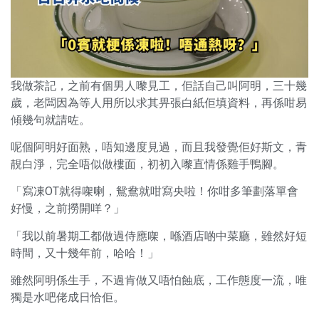
我做茶記，之前有個男人嚟見工，佢話自己叫阿明，三十幾
歲，老闆因為等人用所以求其畀張白紙佢填資料，再係咁易
傾幾句就請咗。
呢個阿明好面熟，唔知邊度見過，而且我發覺佢好斯文，青
靚白淨，完全唔似做樓面，初初入嚟直情係雞手鴨腳。
「寫凍OT就得㗎喇，鴛鴦就咁寫央啦！你咁多筆劃落單會
好慢，之前撈開咩？」
「我以前暑期工都做過侍應㗎，喺酒店啲中菜廳，雖然好短
時間，又十幾年前，哈哈！」
雖然阿明係生手，不過肯做又唔怕蝕底，工作態度一流，唯
獨是水吧佬成日恰佢。