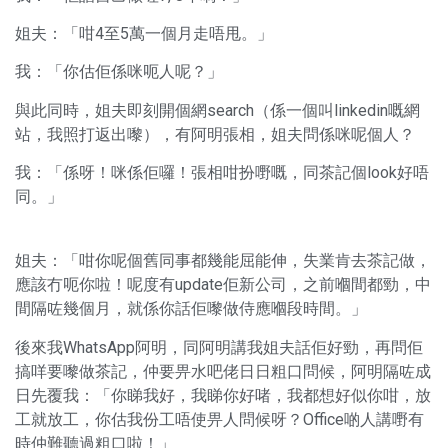
姐夫：「咁4至5萬一個月走唔甩。」
我：「你估佢係咪呃人呢？」
與此同時，姐夫即刻開個網search（係一個叫linkedin嘅網
站，我照打返出嚟），有阿明張相，姐夫問係咪呢個人？
我：「係呀！咪係佢囉！張相咁扮嘢嘅，同茶記個look好唔
同。」
姐夫：「咁你呢個舊同事都幾能屈能伸，失業肯去茶記做，
應該冇呃你啦！呢度有update佢新公司，之前嗰間都勁，中
間隔咗幾個月，就係你話佢嚟做侍應嗰段時間。」
後來我WhatsApp阿明，同阿明講我姐夫話佢好勁，再問佢
搞咩要嚟做茶記，仲要畀水吧佬日日粗口問候，阿明隔咗成
日先覆我：「你睇我好，我睇你好啫，我都想好似你咁，放
工就放工，你估我份工唔使畀人問候呀？Office啲人講嘢有
時仲難聽過粗口啦！」