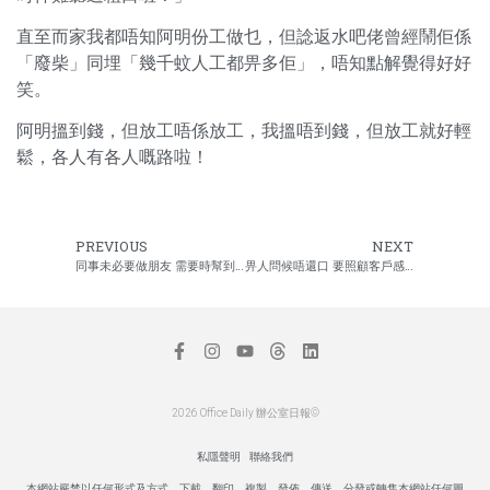
直至而家我都唔知阿明份工做乜，但諗返水吧佬曾經鬧佢係
「廢柴」同埋「幾千蚊人工都畀多佢」，唔知點解覺得好好
笑。
阿明搵到錢，但放工唔係放工，我搵唔到錢，但放工就好輕
鬆，各人有各人嘅路啦！
PREVIOUS
NEXT
同事未必要做朋友 需要時幫到手就夠
畀人問候唔還口 要照顧客戶感受
2026 Office Daily 辦公室日報©
私隱聲明
聯絡我們
本網站嚴禁以任何形式及方式，下載、翻印、複製、發佈、傳送、分發或轉售本網站任何圖