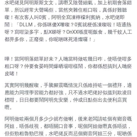
水吧佬見阿明斯斯文文，講嘢又陰聲細氣，加上初期會落錯
單，所以經常大聲喝佢，當然夾雜住粗口啦，真係好難聽
㗎！有次客人叫0賓，阿明全寫凍檸檬利賓納，水吧佬即
鬧：「DLLM，你係咪傻X嚟㗎？0賓就梗係凍㗎啦！唔通熱
呀？寫咁柒多字，點X睇呀？OnXX喺度呃飯食，幾千蚊人工
都畀多你，正廢柴，你呢啲咪死港燦囉！」
嘩！當阿明落錯單好未？人哋當時做咗幾日咋，使唔使咁多
粗口呀？仲要食晏時間爆晒場咁樣鬧，你都係想搞到人哋瘀
皮啫！
其實阿明幾醒㗎，手騰腳震嘅情況只係維持咗一個禮拜，適
應能力同埋學習能力都好強，只不過水吧佬好似搵到欺凌目
標咁，日日都要鬧阿明先安樂，仲成日點佢出去便利店買
嘢。
阿明做咗兩個月多少少就冇做喇，後來老闆請咗個有鄉音嘅
阿姐，唔係歧視，都唔關口音事，呢個阿姐做嘢真係唔掂，
但佢勁粗魯勁巴辣，水吧佬反而忌個鄉音阿姐三分，呢啲係