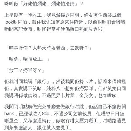
咪叫做「好佬怕爛佬，爛佬怕潑婦」？
上星期有一晚收工，我竟然撞返阿明，條友著住西裝成個
look唔同晒，跟住我先知佢原來住附近，以前耐唔耐會嚟我
哋間茶記食嘢，唔怪得當初硬係熟口熟面見過啦！
「咩事呀你？大熱天時著老西，去飲呀？」
「唔係，啱啱放工。」
「放工？撈咩呀？」
佢就咁同我講「銀行」，然後我問佢拎卡片，話將來借錢搵
佢，其實講下笑啫，純粹八卦想知佢撈緊咩，佢都笑笑口同
我講唔係做借錢，不過照畀卡片我，全英文，乜春嚟㗎！
我問阿明點解做完茶餐廳去做銀行咁跳，佢話自己不嬲做開
bank，已經做咗7, 8年，不過公司之前裁員，佢唔想日日坐
喺屋企，又考慮過轉行，做啲冇咁大壓力嘅工，咁啱路過見
到茶餐廳請人，跟住就入去見工。