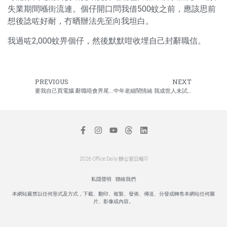
失業期間喺街流連。個仔開口問我借500蚊之前，應該思前
想後諗咗好耐，冇晒辦法先至向我坦白。
我過咗2,000蚊畀個仔，然後默默咁收埋自己封辭職信。
PREVIOUS
NEXT
要我自己買電腦 辭職唔會畀尾數
中年老細鬧情緒 我成世人未試過咁尷尬
2026 Office Daily 辦公室日報©
私隱聲明
聯絡我們
本網站嚴禁以任何形式及方式，下載、翻印、複製、發佈、傳送、分發或轉售本網站任何圖
片、影像或內容。