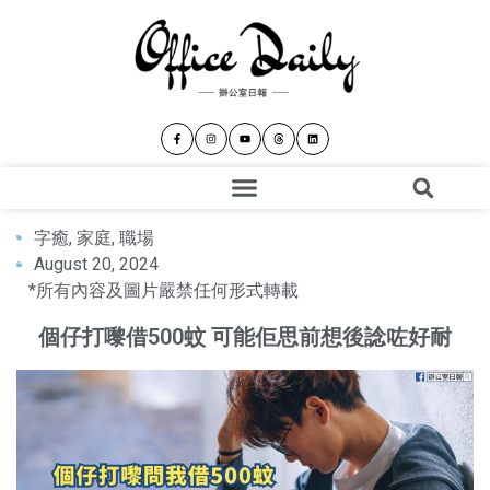
字癒
,
家庭
,
職場
August 20, 2024
*所有內容及圖片嚴禁任何形式轉載
個仔打嚟借500蚊 可能佢思前想後諗咗好耐