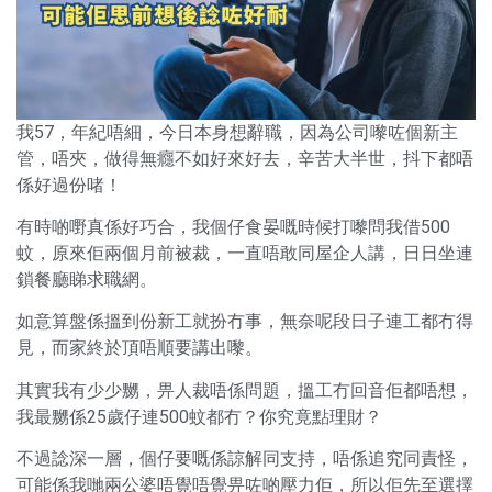
我57，年紀唔細，今日本身想辭職，因為公司嚟咗個新主
管，唔夾，做得無癮不如好來好去，辛苦大半世，抖下都唔
係好過份啫！
有時啲嘢真係好巧合，我個仔食晏嘅時候打嚟問我借500
蚊，原來佢兩個月前被裁，一直唔敢同屋企人講，日日坐連
鎖餐廳睇求職網。
如意算盤係搵到份新工就扮冇事，無奈呢段日子連工都冇得
見，而家終於頂唔順要講出嚟。
其實我有少少嬲，畀人裁唔係問題，搵工冇回音佢都唔想，
我最嬲係25歲仔連500蚊都冇？你究竟點理財？
不過諗深一層，個仔要嘅係諒解同支持，唔係追究同責怪，
可能係我哋兩公婆唔覺唔覺畀咗啲壓力佢，所以佢先至選擇