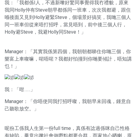
我：「我都係I人，不過新嚟好驚同事覺得我冇禮貌，原來
我同Holly仲有Steve朝早都係同一班車，次次我都避，跟住
喺後面又見到Holly避緊Steve，個場景好搞笑，我哋三個人
同一班車但從來唔打招呼，當見唔到，前中後三個人行，
Holly避Steve，我避Holly同Steve！」
Manager：「其實我係第四個，我朝朝都睇住你哋三個，你
樂富上車㗎嘛，啱唔啱？我都好怕撞到你哋要傾計，唔知講
乜！」
我：「咁……」
Manager：「你唔使同我打招呼㗎，我朝早未回魂，鍾意自
己聽歌放空。」
呢份工係我人生第一份full time，真係有諗過係咪自己性格
有缺陷，畢竟出嚟社會做嘢點都要合群，而家放心晒喇，原