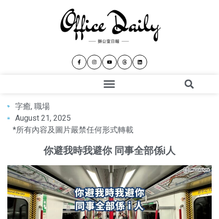
字癒
,
職場
August 21, 2025
*所有內容及圖片嚴禁任何形式轉載
你避我時我避你 同事全部係i人