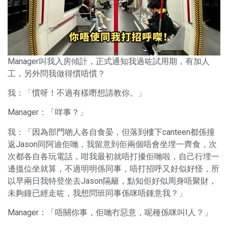
Manager叫我入房傾計，正式通知我過咗試用期，有加人
工，另外問我做得慣唔慣？
我：「慣呀！不過有樣嘢想請教你。」
Manager：「咩事？」
我：「因為部門啲人各自食晏，但落到樓下canteen都係撞
返Jason同阿迪佢哋，我留意到佢兩個唔會坐埋一齊食，次
次都各自各玩電話，咁我最初就唔打擾佢哋啦，自己行埋一
邊搵位坐就算，不過明明係同事，唔打招呼又好似好怪，所
以早兩日我特登坐去Jason隔籬，點知佢好似周身唔聚財，
未夠鐘已經走咗，我想問班同事係咪唔鍾意我？」
Manager：「唔關你事，佢哋冇惡意，呢種係咪叫I人？」