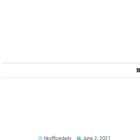
hkofficedaily
June 2, 2021