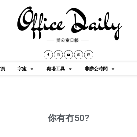
首頁
字癒
職場工具
非辦公時間
你有冇50?