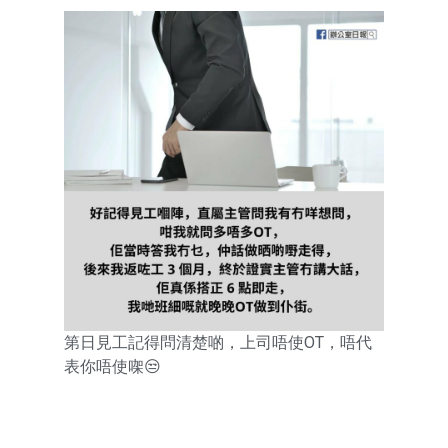
第日見工記得問清楚啲，上司唔使OT，唔代
表你唔使㗎😒