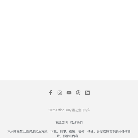
2026 Office Daily 辦公室日報©
私隱聲明
聯絡我們
本網站嚴禁以任何形式及方式，下載、翻印、複製、發佈、傳送、分發或轉售本網站任何圖
片、影像或內容。