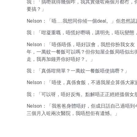
我：「搞嘢就得幾個咋，我其實做咗兩個月都冇，你都冇
要搞？」
Nelson：「唔……我想同你傾一個deal。」佢忽然
我：「咁凝重嘅，唔慌好嘢喎，講明先，唔玩變態
Nelson：「唔係唔係，唔好誤會，我想你扮我
年，一萬蚊一餐飯可以嗎？但你知屋企飯局唔似出街
走，我再加鐘畀你好唔好？。」
我：「真係咁簡單？一萬蚊一餐飯唔使搞嘢？」
Nelson：「唔使，真係食飯，不過我屋企算係大
我：「可以呀，唔好反悔。點解唔正正經經搵個女
Nelson：「我爸爸身體唔好，佢成日話自己過
三個月入咗兩次醫院，我唔想佢有遺憾。」