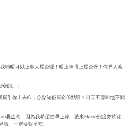
講咗我哋唔可以上客人屋企囉！唔上車唔上屋企呀！你畀人溶
似變態。」
set個局引你上去咋，你點知佢屋企係點呀？叫天不應叫地不聞
son嘅生意，因為我希望盡早上岸，後來Elaine態度亦軟化，
住打畀我，一定要報平安。