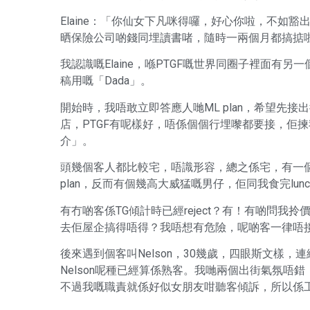
Elaine：「你仙女下凡咪得囉，好心你啦，不如
晒保險公司啲錢同埋讀書啫，隨時一兩個月都搞掂
我認識嘅Elaine，喺PTGF嘅世界同圈子裡面
稿用嘅「Dada」。
開始時，我唔敢立即答應人哋ML plan，希望先接
店，PTGF有呢樣好，唔係個個行埋嚟都要接，佢
介」。
頭幾個客人都比較宅，唔識形容，總之係宅，有一
plan，反而有個幾高大威猛嘅男仔，佢同我食完lu
有冇啲客係TG傾計時已經reject？有！有啲問
去佢屋企搞得唔得？我唔想有危險，呢啲客一律唔
後來遇到個客叫Nelson，30幾歲，四眼斯文樣，
Nelson呢種已經算係熟客。我哋兩個出街氣氛
不過我嘅職責就係好似女朋友咁聽客傾訴，所以係