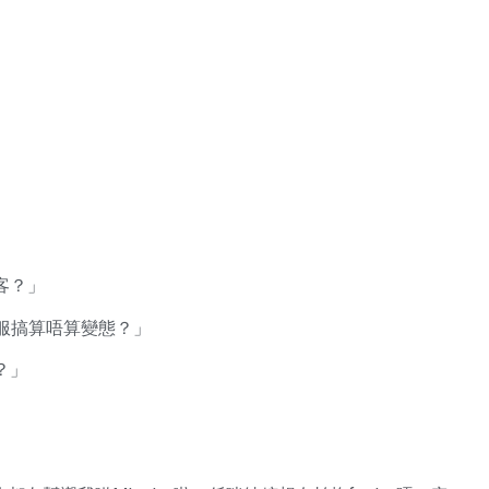
客？」
服搞算唔算變態？」
？」