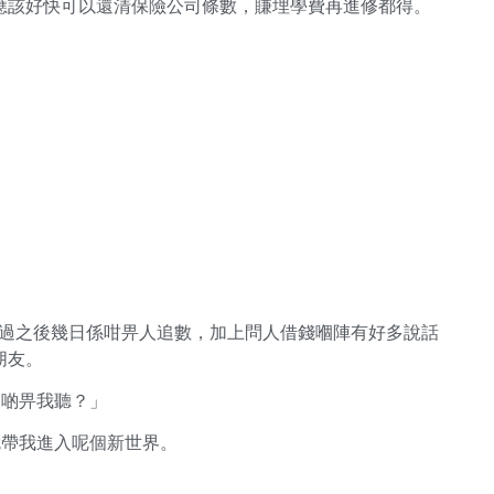
應該好快可以還清保險公司條數，賺埋學費再進修都得。
不過之後幾日係咁畀人追數，加上問人借錢嗰陣有好多說話
朋友。
多啲畀我聽？」
e就帶我進入呢個新世界。