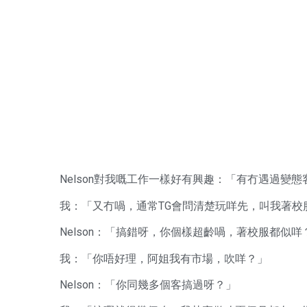
Nelson對我嘅工作一樣好有興趣：「有冇遇過變態
我：「又冇喎，通常TG會問清楚玩咩先，叫我著校
Nelson：「搞錯呀，你個樣超齡喎，著校服都似咩
我：「你唔好理，阿姐我有市場，吹咩？」
Nelson：「你同幾多個客搞過呀？」