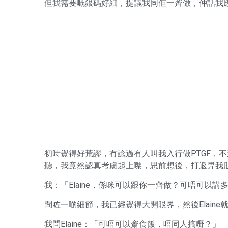
但我需要嘅銀碼好細，提議我同佢一齊做，仲話我
初時覺得好荒謬，冇諗過有人叫我入行做PTGF，
聽，我竟然認真考慮起上嚟，思前想後，打返畀我
我：「Elaine，係咪可以跟你一齊做？可唔可以講
問咗一啲細節，我已經覺得大開眼界，然後Elain
我問Elaine：「可唔可以齋食飯，唔同人搞嘢？」