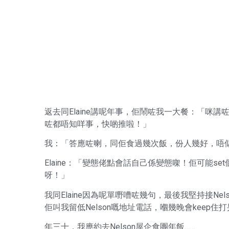
返去同Elaine講呢年事，佢鬧咗我一大餐：「咪
咗都唔知咩事，快啲推啦！」
我：「答應咗喇，同佢食過幾次飯，份人幾好，唔
Elaine：「變態佬點會話自己係變態㗎！佢可能
呀！」
我同Elaine因為呢單嘢嘈咗幾句，最後我堅持接Nel
佢叫我留低Nelson嘅地址電話，嗰幾晚會keep
年三十，我應約去Nelson屋企食團年飯……