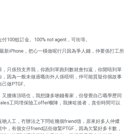
蚊訂金。100% not agent，可街等。
最新iPhone，把心一橫做呢行只因為爭人錢，仲要係打工所
薪，只係預支畀我，你跑到單跑到數就會扣返，你開唔到單
白，因為一般未做過嘅街外人係唔明，仲可能質疑你個故事
己做PTGF。
，又腰痛頂唔住，我想賺多啲錢養家，但發覺自己嘅學歷同
es工同埋保險工offer嗰陣，我揀咗後者，貪佢時間可以
人工，冇辦法之下問咗幾個friend借，原來好多人仲燶
，有個女仔friend話佢做緊PTGF，因為欠緊好多卡數，