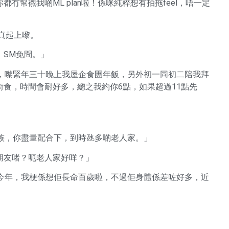
幫襯我啲ML plan啦！係咪純粹想有拍拖feel，唔一定
認真起上嚟。
，SM免問。」
女友，嚟緊年三十晚上我屋企食團年飯，另外初一同初二陪我拜
食，時間會耐好多，總之我約你6點，如果超過11點先
家族，你盡量配合下，到時氹多啲老人家。」
朋友啫？呃老人家好咩？」
唔到今年，我梗係想佢長命百歲啦，不過佢身體係差咗好多，近