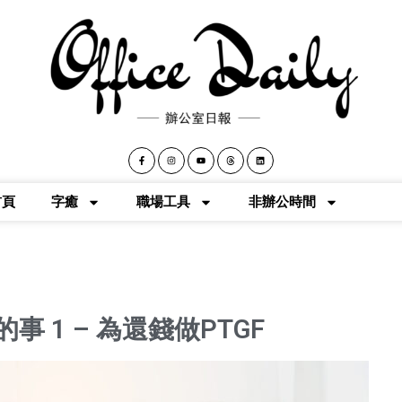
首頁
字癒
職場工具
非辦公時間
 1 – 為還錢做PTGF