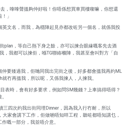
豁出去，嗱嗱聲搵夠仲好啦！你唔係想買車買樓㗎嘛，你想還
啦！」
有另一個英文名，而我，為穩陣起見亦都改咗另一個名，就係我投
出街plan，等自己熱下身之餘，亦可以揀合眼緣嘅客先去酒
揀我，我都可以揀佢，喺TG聯絡嗰陣，我甚至會叫對方「自
個仲要矮過我，佢哋同我出完街之後，好多都會搵我再約ML
nch就冇再搵我，所以呢，又係我揀人，人揀我。
我拎價目表時，會有好多要求，例如問SM幾錢？上車搞得唔得？
接。
連續三四次約我出街同埋Dinner，因為我入行冇耐，所以
唔錯，大家會講下工作，佢做啲唔知咩工程，聽咗都唔知講乜，
工作嘅一部分，我並唔介意。