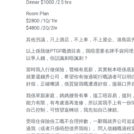
Dinner $1000 /2.5 hrs
Room Plan
$2800 /1Q/1hr
$4800 /2Q/2hr
其他另議，只上酒店，不上車，不上屋企。港島區先付100
以上係我做PTGF嘅價目表，我唔需要名牌手袋同埋
以爭人錢，你話諷刺唔諷刺？
當時我入行做保險，聲稱有底薪，其實根本唔係底
就要還錢畀公司，希望你有做過呢行嘅讀者可以明
好假，正確嚟講，係質疑我嘅遭遇好假，搵藉口畀自
我係單親家庭，媽媽腰骨有事，搵工唔容易，搵到
能力有限，有考慮過再進修，所以當我手上有一份Sal
自己控制，可惜望返轉頭，我先知自己揀錯。
受唔住保險份工嘅不合理捽數，一辭職就畀公司追返啲
過我（或者只係唔想借畀我啦）。問人借錢嘅過程當中