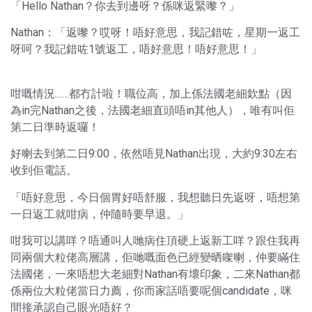
「Hello Nathan？你去到邊呀？係咪返緊嚟？」
Nathan：「返嚟？哎呀！唔好意思，我記錯咗，星期一返工
呀呵？我記錯咗1號返工，唔好意思！唔好意思！」
咁嘅情況……都冇計啦！職位高，加上係法國老細欽點（因
為in完Nathan之後，法國老細直頭唔in其他人），唯有叫佢
第二日準時返囉！
好喇去到第二日9:00，依然唔見Nathan出現，大約9:30左右
收到佢電話。
「唔好意思，今日個胃好唔舒服，我想聽日先返呀，唔想第
一日返工就咁病，仲隨時要早退。」
咁我可以講咩？唔通叫人哋病住頂硬上返新工咩？跟住我再
同兩個大粒佬高層講，佢哋嘅面色已經變晒㗎喇，仲要瞞住
法國佬，一來唔想大老細對Nathan有壞印象，二來Nathan都
係兩位大粒佬當日力薦，你而家話唔要呢個candidate，咪
間接承認自己眼光唔好？