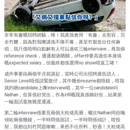
非常有趣嘅招聘經驗，嗱！我真係會用「有趣」去形容，完
全冇嬲，因為對我嚟講係不痛不癢，甚至冇製造出任何麻
煩，我只係唔明白點解有人可以過咗三輪interview，再加個
reference check，通通都過晒關，offer仲要高過佢本身填
嘅expected salary，但最終都係選擇no show唔返工啫！
成件事要由兩個半月前講起，當時公司出招聘廣告請人，
Senior Level唔係請緊散仔，其中幾份resume都唔錯，咁我
就約啲candidate上嚟interview啦，其中一位candidate叫
Nathan，佢算係好突出，作為HR嘅我真係睇好佢，結果第
一輪面試毫無難度通過。
第二輪interview係要見兩個大粒佬高層，嗰次Nathan同佢哋
傾咗兩個幾鐘，一半時間係面試，一半時間係傾計，咁投
契，我都估到冇問題㗎喇，果然不出所料，秒過！大粒佬高