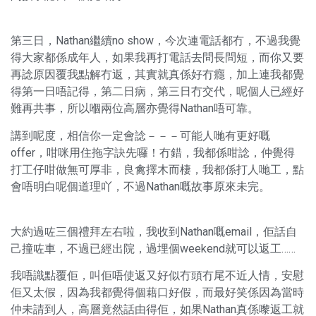
第三日，Nathan繼續no show，今次連電話都冇，不過我覺
得大家都係成年人，如果我再打電話去問長問短，而你又要
再諗原因覆我點解冇返，其實就真係好冇癮，加上連我都覺
得第一日唔記得，第二日病，第三日冇交代，呢個人已經好
難再共事，所以嗰兩位高層亦覺得Nathan唔可靠。
講到呢度，相信你一定會諗－－－可能人哋有更好嘅
offer，咁咪用住拖字訣先囉！冇錯，我都係咁諗，仲覺得
打工仔咁做無可厚非，良禽擇木而棲，我都係打人哋工，點
會唔明白呢個道理吖，不過Nathan嘅故事原來未完。
大約過咗三個禮拜左右啦，我收到Nathan嘅email，佢話自
己撞咗車，不過已經出院，過埋個weekend就可以返工……
我唔識點覆佢，叫佢唔使返又好似冇頭冇尾不近人情，安慰
佢又太假，因為我都覺得個藉口好假，而最好笑係因為當時
仲未請到人，高層竟然話由得佢，如果Nathan真係嚟返工就