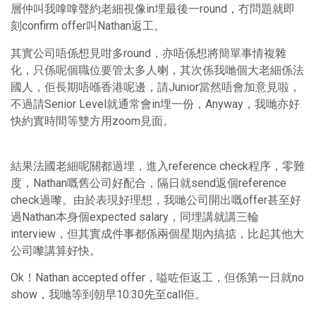
層仲叫我嗱嗱聲約老細視像in埋最後一round，冇問題就即
刻confirm offer叫Nathan返工。
其實公司唔係想見咁多round，亦唔係想將簡單事情複雜
化，只係呢個職位要管太多人喇，其次係我哋個大老細係法
國人，佢長期唔喺香港呢邊，請Junior當然唔會加意見啦，
不過請Senior Level就通常會in埋一份，Anyway，我哋亦好
快約實時間等雙方用zoom見面。
結果法國老細呢關都過埋，進入reference check程序，零難
度，Nathan嘅舊公司好配合，隔日就send返個reference
check過嚟。由於表現好理想，我哋公司開出嘅offer甚至好
過Nathan本身個expected salary，同埋講就講三輪
interview，但其實成件事都係兩個星期內搞掂，比起其他大
公司嚟講算好快。
Ok！Nathan accepted offer，嗌咗佢返工，但係第一日就no
show，我哋等到朝早10:30先至call佢。