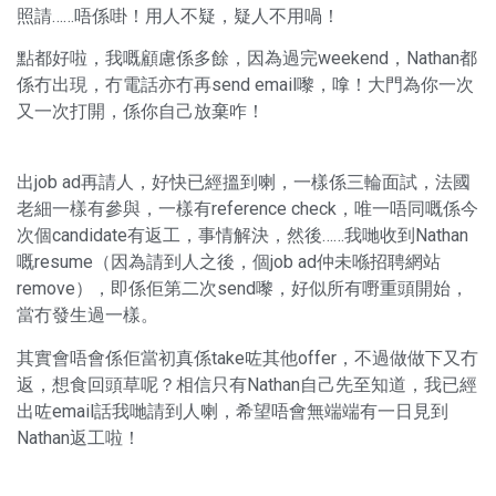
照請……唔係啩！用人不疑，疑人不用喎！
點都好啦，我嘅顧慮係多餘，因為過完weekend，Nathan都
係冇出現，冇電話亦冇再send email嚟，嗱！大門為你一次
又一次打開，係你自己放棄咋！
出job ad再請人，好快已經搵到喇，一樣係三輪面試，法國
老細一樣有參與，一樣有reference check，唯一唔同嘅係今
次個candidate有返工，事情解決，然後……我哋收到Nathan
嘅resume（因為請到人之後，個job ad仲未喺招聘網站
remove），即係佢第二次send嚟，好似所有嘢重頭開始，
當冇發生過一樣。
其實會唔會係佢當初真係take咗其他offer，不過做做下又冇
返，想食回頭草呢？相信只有Nathan自己先至知道，我已經
出咗email話我哋請到人喇，希望唔會無端端有一日見到
Nathan返工啦！