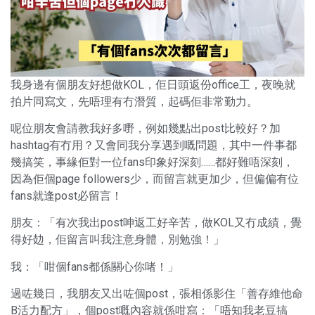
我身邊有個朋友好想做KOL，佢日頭返份office工，夜晚就
拍片同寫文，先唔理有冇潛質，起碼佢非常勤力。
呢位朋友會請教我好多嘢，例如幾點出post比較好？加
hashtag有冇用？又會同我分享遇到嘅問題，其中一件事都
幾搞笑，事緣佢對一位fans印象好深刻……都好難唔深刻，
因為佢個page followers少，而留言就更加少，但偏偏有位
fans就逢post必留言！
朋友：「有次我出post呻返工好辛苦，做KOL又冇成績，覺
得好攰，佢留言叫我注意身體，別勉強！」
我：「咁個fans都係關心你啫！」
過咗幾日，我朋友又出咗個post，張相係影住「善存維他命
B活力配方」，個post嘅內容就係咁寫：「唔知我老豆搞