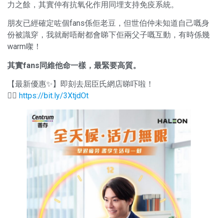
力之餘，其實仲有抗氧化作用同埋支持免疫系統。
朋友已經確定咗個fans係佢老豆，但世伯仲未知道自己嘅身
份被識穿，我就耐唔耐都會睇下佢兩父子嘅互動，有時係幾
warm㗎！
其實fans同維他命一樣，最緊要高質。
【最新優惠✨】即刻去屈臣氏網店睇吓啦！
👉🏻
https://bit.ly/3XtjdOt