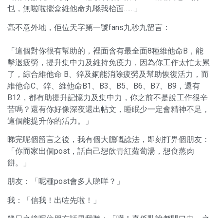
乜，無啦啦擺盒維他命丸喺我枱面……」
毫不意外地，佢位天字第一號fans九秒九留言：
「這個對你很有幫助的，裡面含有最全面8種維他命B，能
擊退疲勞，提升集中力及維持免疫力，因為你工作太忙太累
了，綜合維他命 B、鋅及銅能消除疲勞及幫助恢復活力，而
維他命C、鋅、維他命B1、B3、B5、B6、B7、B9，還有
B12，都有助提升記憶力及集中力，你之前不是說工作很辛
苦嗎？還有你好像深夜還出帖文，睡眠少一定會精神不足，
這個能提升你的活力。」
睇完呢個留言之後，我有個大膽嘅諗法，即刻打畀個朋友：
「你而家出個post，話自己想飲青紅蘿蔔湯，想食蒸肉
餅。」
朋友：「呢種post會多人睇咩？」
我：「信我！出咗先啦！」