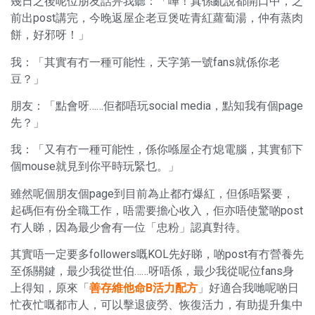
幾日之後呢位朋友話畀我聽：「嘩！真係亂說都開口中，之
前出post講完，今晚返屋企老豆煲咗青紅蘿蔔湯，仲有蒸肉
餅，好邪呀！」
我：「其實有冇一種可能性，天字第一號fans就係你老
豆？」
朋友：「點會呀……佢都唔玩social media，點知我有個page
先？」
我：「又有冇一種可能性，係你喺屋企冇熄電腦，其實郁下
個mouse就見到你平時玩緊乜。」
雖然呢個朋友個page到目前為止都冇爆紅，但係唔緊要，
起碼佢有份全職工作，唔需要擔心收入，佢亦唔使驚啲post
冇人睇，因為最少會有一位「忠粉」認真對待。
其實唔一定要多followers嘅KOL先好睇，啲post有冇營養先
至係關鍵，最少我從世伯……呀唔係，最少我從呢位fans身
上得知，原來「
善存維他命B活力配方
」好適合我哋呢啲日
忙夜忙嘅都市人，可以擊退疲勞、恢復活力，有助提升集中